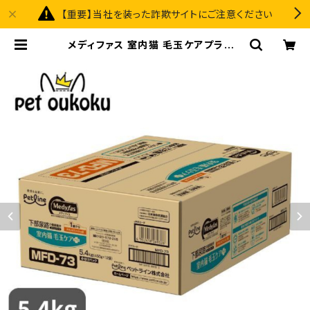
【重要】当社を装った詐欺サイトにご注意ください
メディファス 室内猫 毛玉ケアプラス 1
歳から チキン&フィッシュ味 5.4kg
猫 キャットフード 490241806932
6 | pet oukoku premium