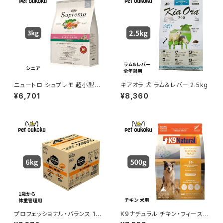
ニュートロ シュプレモ 超小型
キアオラ 犬 ラム＆レバー 2.5kg
犬〜小型犬 エイジングケア 3k
¥6,701
¥8,360
g 4562358781827
プロフェッショナル・バランス 1歳
K9ナチュラル チキン・フィースト
から成犬用 体重管理 6kg
500g