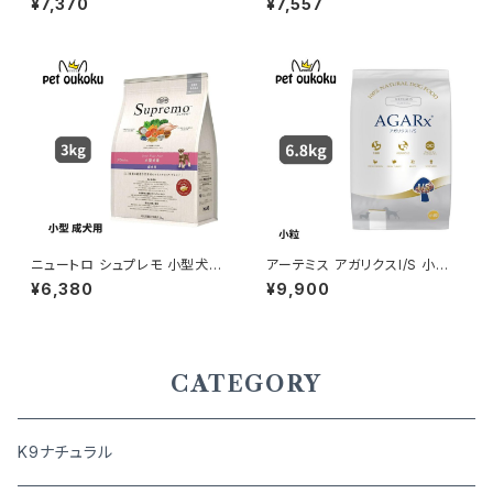
¥7,370
¥7,557
ニュートロ シュプレモ 小型犬
アーテミス アガリクスI/S 小粒
成犬用 3kg 456235878178
6.8kg
¥6,380
¥9,900
0
CATEGORY
K9ナチュラル