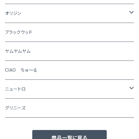
猫
オリジン
犬
ブラックウッド
猫
ヤムヤムヤム
CIAO ちゅ～る
ニュートロ
シュプレモ
グリニーズ
犬用
ナチュラルチョイス
商品一覧に戻る