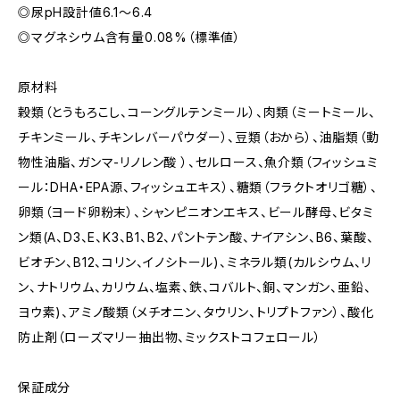
◎尿pH設計値6.1～6.4
◎マグネシウム含有量0.08%（標準値）
原材料
穀類（とうもろこし、コーングルテンミール）、肉類（ミートミール、
チキンミール、チキンレバーパウダー）、豆類（おから）、油脂類（動
物性油脂、ガンマ-リノレン酸 ）、セルロース、魚介類（フィッシュミ
ール：DHA・EPA源、フィッシュエキス）、糖類（フラクトオリゴ糖）、
卵類（ヨード卵粉末）、シャンピニオンエキス、ビール酵母、ビタミ
ン類(A、D3、E、K3、B1、B2、パントテン酸、ナイアシン、B6、葉酸、
ビオチン、B12、コリン、イノシトール)、ミネラル類(カルシウム、リ
ン、ナトリウム、カリウム、塩素、鉄、コバルト、銅、マンガン、亜鉛、
ヨウ素)、アミノ酸類（メチオニン、タウリン、トリプトファン）、酸化
防止剤（ローズマリー抽出物、ミックストコフェロール）
保証成分