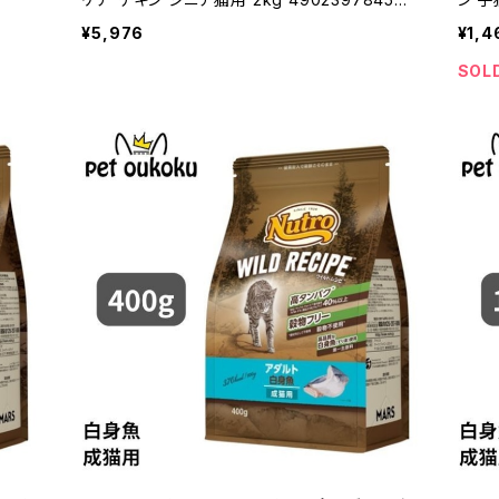
4
¥5,976
¥1,4
SOL