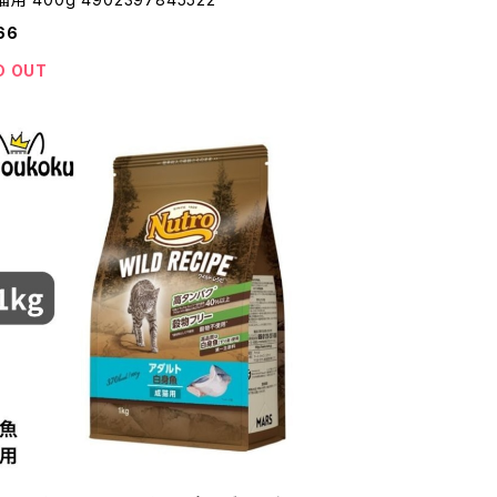
66
D OUT