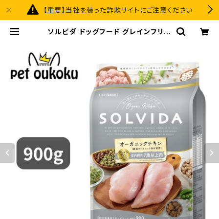
【重要】当社を装った詐欺サイトにご注意ください
ソルビダ ドッグフード グレインフリー
チキン 室内飼育7歳以上用 900g 4
562312014510 | pet oukoku pr
emium