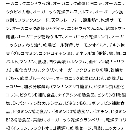
ーガニックエンドウ豆粉、オーガニック乾燥ヒヨコ豆、オーガニッ
クタピオカ粉、オーガニック乾燥アルファルファ、オーガニック挽
き割りフラックスシード、天然フレーバー、鶏脂肪*、乾燥サーモ
ン、オーガニック乾燥ジャガイモ、エンドウ豆でんぷん、乾燥トマト
繊維、オーガニック乾燥ケルプ、オーガニック乾燥リンゴ、オーガ
ニックひまわり油*、乾燥ビール酵母、サーモンオイル*、チキン軟
骨（グルコサミン、コンドロイチン源）、ミネラル類（亜鉛、鉄、銅、コ
バルト、マンガン、食塩、ヨウ素酸カルシウム、亜セレン酸ナトリウ
ム）、塩化カリウム、タウリン、オーガニックひまわりの種、乾燥か
ぼちゃ、乾燥ブルーベリー、オーガニック乾燥にんじん、乾燥ブロ
ッコリー、加水分解酵母（マンナンオリゴ糖源）、ビタミン類（塩化
コリン、ビタミンE補助食品、ナイアシン補助食品、ビタミンB1硝酸
塩、D-パントテン酸カルシウム、ビタミンB6、リボフラビン補助食
品、ビタミンA補助食品、ビタミンD3補助食品、ビオチン、ビタミン
B12補助食品、葉酸）、オーガニック乾燥クランベリー、乾燥チコリ
根（イヌリン、フラクトオリゴ糖源）、乾燥セージ、乳酸、ユッカフォ