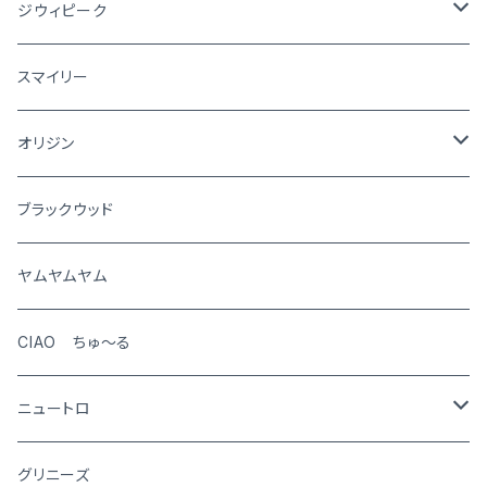
ジウィピーク
犬
スマイリー
猫
オリジン
犬
ブラックウッド
猫
ヤムヤムヤム
CIAO ちゅ～る
ニュートロ
シュプレモ
グリニーズ