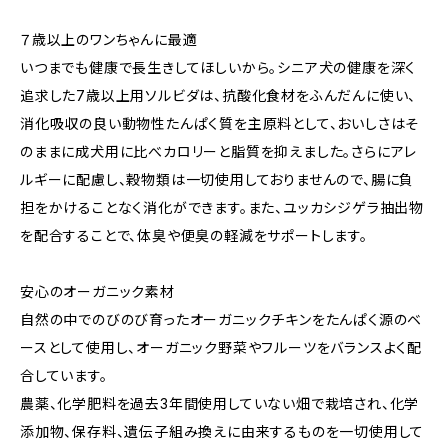
７歳以上のワンちゃんに最適
いつまでも健康で長生きしてほしいから。シニア犬の健康を深く
追求した7歳以上用ソルビダは、抗酸化食材をふんだんに使い、
消化吸収の良い動物性たんぱく質を主原料として、おいしさはそ
のままに成犬用に比べカロリーと脂質を抑えました。さらにアレ
ルギーに配慮し、穀物類は一切使用しておりませんので、腸に負
担をかけることなく消化ができます。また、ユッカシジゲラ抽出物
を配合することで、体臭や便臭の軽減をサポートします。
安心のオーガニック素材
自然の中でのびのび育ったオーガニックチキンをたんぱく源のベ
ースとして使用し、オーガニック野菜やフルーツをバランスよく配
合しています。
農薬、化学肥料を過去3年間使用していない畑で栽培され、化学
添加物、保存料、遺伝子組み換えに由来するものを一切使用して