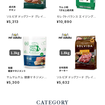
ソルビダ ドッグフード グレイン
セレクトバランス エイジングケ
フリー チキン 室内飼育成犬用
ア ラム 小粒 7才以上の成犬用
¥5,313
¥10,890
1.8kg 4562312014459
7kg
ヤムヤムヤム 健康マネジメント
ソルビダ ドッグフード グレイン
腎臓 1.3kg yum yum yum !
フリー ターキー 室内飼育全年
¥5,300
¥5,632
4571245859259
齢対応 1.8kg 456231201464
0
CATEGORY