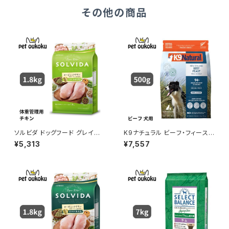
その他の商品
ソルビダ ドッグフード グレイン
K9ナチュラル ビーフ・フィースト
フリー チキン 室内飼育体重管
500g
¥5,313
¥7,557
理用 1.8kg 4562312014589