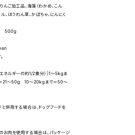
、りんご加工品、海藻（わかめ、こん
ール、ほうれん草、かぼちゃ、にんにく
・ 500g
pan
。
ネルギーの約1/2食分）］1〜5kgま
＝21〜50g 10〜20kgまで＝50〜
ドと併用する場合は、ドッグフードを
イのお肉を使用する場合は、パッケージ