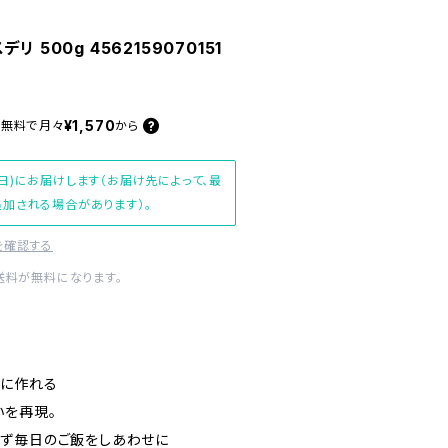
 500g 4562159070151
¥1,570
料無料で
月々
から
日)にお届けします（お届け先によって、最
加される場合があります）。
を確認する
内送料が無料になります。
軽に作れる
いを再現。
ず毎日のご飯をしあわせに