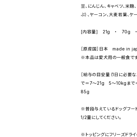
豆、にんじん、キャベツ、米麹
ぶ）、ヤーコン、大麦若葉、ケ
[内容量] 21g ・ 70g 
［原産国］日本 made in ja
※本品は愛犬用の一般食です
［給与の目安量（1日に必要なエ
で＝7〜21g 5〜10kgまで
85g
※普段与えているドッグフー
1/2量にしてください。
※トッピングにフリーズドラ