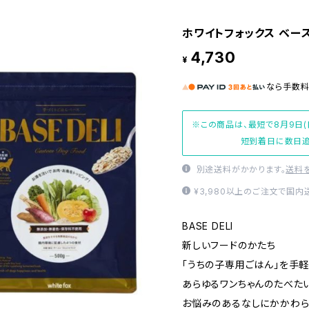
ホワイトフォックス ベースデリ
4,730
¥
なら
手数
※この商品は、最短で8月9日(
短到着日に数日追
別途送料がかかります。
送料
¥3,980以上のご注文で国
BASE DELI
新しいフードのかたち
「うちの子専用ごはん」を手
あらゆるワンちゃんのたべた
お悩みのあるなしにかかわら