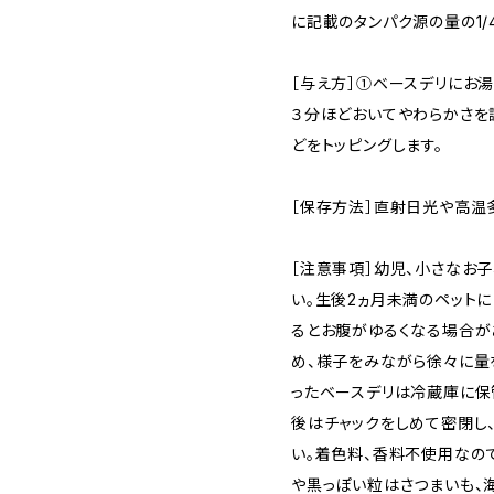
に記載のタンパク源の量の1/
［与え方］①ベースデリにお湯
３分ほどおいてやわらかさを
どをトッピングします。
［保存方法］直射日光や高温
［注意事項］幼児、小さなお
い。生後2ヵ月未満のペット
るとお腹がゆるくなる場合があ
め、様子をみながら徐々に量
ったベースデリは冷蔵庫に保
後はチャックをしめて密閉し
い。着色料、香料不使用なの
や黒っぽい粒はさつまいも、