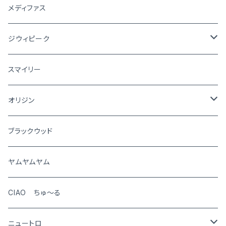
メディファス
ジウィピーク
犬
スマイリー
猫
オリジン
犬
ブラックウッド
猫
ヤムヤムヤム
CIAO ちゅ～る
ニュートロ