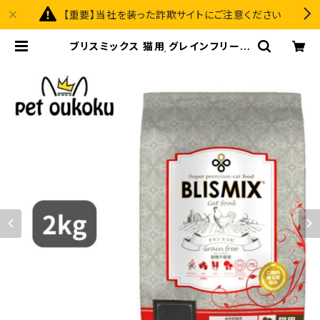
【重要】当社を装った詐欺サイトにご注意ください
ブリスミックス 猫用 グレインフリーキ
ャット チキン 2kg | pet oukoku p
remium