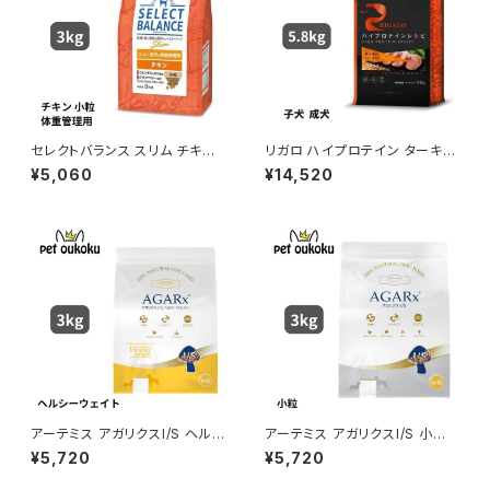
セレクトバランス スリム チキン
リガロ ハイプロテイン ターキー
小粒 成犬用の体重管理用 3kg
子犬 成犬用 5.8kg ドッグフー
¥5,060
¥14,520
ド グレインフリー
アーテミス アガリクスI/S ヘル
アーテミス アガリクスI/S 小粒
シーウェイト 小粒 3kg 81336
3kg 8133690054908
¥5,720
¥5,720
90084349