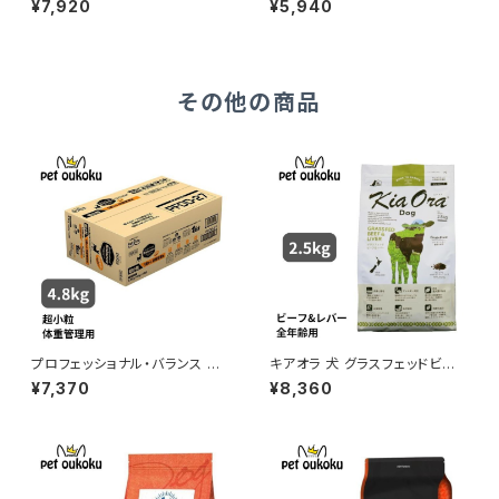
¥7,920
¥5,940
3kg
その他の商品
プロフェッショナル・バランス 超
キアオラ 犬 グラスフェッドビー
小粒 1歳から成犬用 体重管理4.
フ＆レバー 2.5kg
¥7,370
¥8,360
8kg