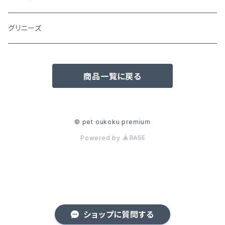
シュプレモ
グリニーズ
犬用
ナチュラルチョイス
商品一覧に戻る
猫用
犬用
ワイルドレシピ
猫用
犬用
ウエットフード
© pet oukoku premium
Powered by
猫用
犬用
おやつ(猫用)
猫用
犬用
子犬用
猫用
ショップに質問する