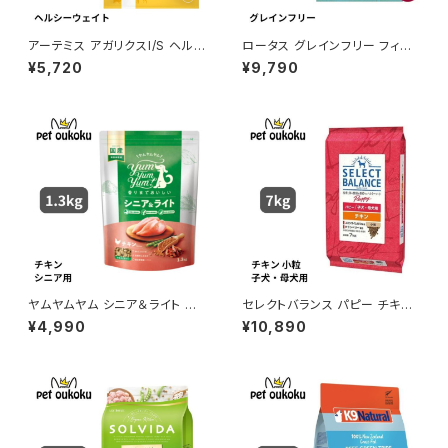
アーテミス アガリクスI/S ヘル
ロータス グレインフリー フィッ
シーウェイト 小粒 3kg 81336
シュレシピ 小粒 2.27kg
¥5,720
¥9,790
90084349
ヤムヤムヤム シニア＆ライト チ
セレクトバランス パピー チキン
キン ドライタイプ 1.3kg yum y
小粒 子犬・母犬用 7kg
¥4,990
¥10,890
um yum ! 4571245859471