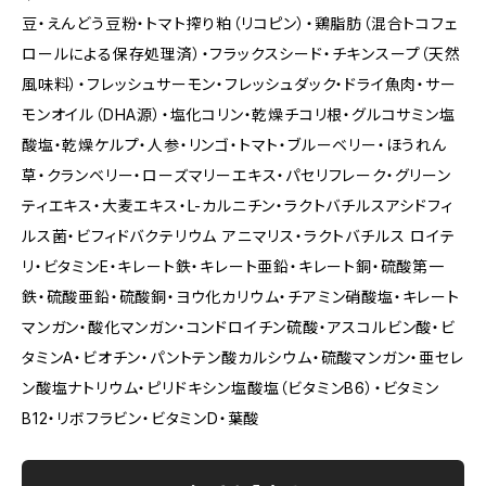
豆・えんどう豆粉・トマト搾り粕（リコピン）・鶏脂肪（混合トコフェ
ロールによる保存処理済）・フラックスシード・チキンスープ（天然
風味料）・フレッシュサーモン・フレッシュダック・ドライ魚肉・サー
モンオイル（DHA源）・塩化コリン・乾燥チコリ根・グルコサミン塩
酸塩・乾燥ケルプ・人参・リンゴ・トマト・ブルーベリー・ほうれん
草・クランベリー・ローズマリーエキス・パセリフレーク・グリーン
ティエキス・大麦エキス・L-カルニチン・ラクトバチルスアシドフィ
ルス菌・ビフィドバクテリウム アニマリス・ラクトバチルス ロイテ
リ・ビタミンE・キレート鉄・キレート亜鉛・キレート銅・硫酸第一
鉄・硫酸亜鉛・硫酸銅・ヨウ化カリウム・チアミン硝酸塩・キレート
マンガン・酸化マンガン・コンドロイチン硫酸・アスコルビン酸・ビ
タミンA・ビオチン・パントテン酸カルシウム・硫酸マンガン・亜セレ
ン酸塩ナトリウム・ピリドキシン塩酸塩（ビタミンB6）・ビタミン
B12・リボフラビン・ビタミンD・葉酸