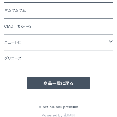
猫
ヤムヤムヤム
CIAO ちゅ～る
ニュートロ
シュプレモ
グリニーズ
犬用
ナチュラルチョイス
商品一覧に戻る
猫用
犬用
ワイルドレシピ
猫用
犬用
ウエットフード
© pet oukoku premium
Powered by