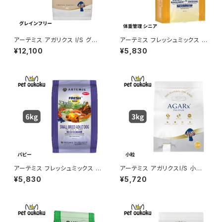
アーテミス アガリクス I/S グレ
アーテミス フレッシュミックス ウ
インフリー 小粒 6kg ドッグフー
ェイトマネージメント＆スモール
¥12,100
¥5,830
ド 4589602260631
ブリードシニア 3kg
アーテミス フレッシュミックス ス
アーテミス アガリクスI/S 小粒
モールブリードアダルト 3kg
3kg 8133690054908
¥5,830
¥5,720