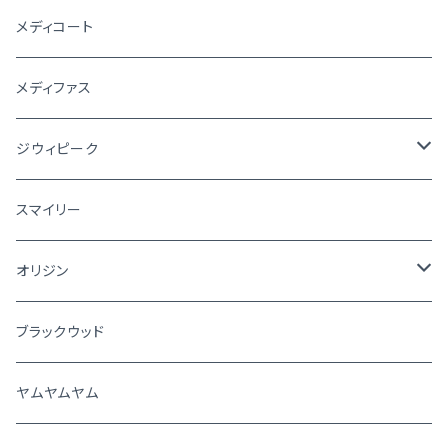
メディコート
メディファス
ジウィピーク
犬
スマイリー
猫
オリジン
犬
ブラックウッド
猫
ヤムヤムヤム