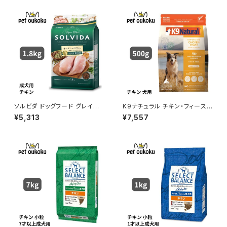
ソルビダ ドッグフード グレイン
K9ナチュラル チキン・フィースト
フリー チキン 室内飼育成犬用
500g
¥5,313
¥7,557
1.8kg 4562312014459