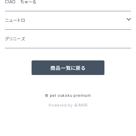
CIAO ちゅ～る
ニュートロ
シュプレモ
グリニーズ
犬用
ナチュラルチョイス
商品一覧に戻る
猫用
犬用
ワイルドレシピ
猫用
犬用
ウエットフード
© pet oukoku premium
Powered by
猫用
犬用
おやつ(猫用)
猫用
犬用