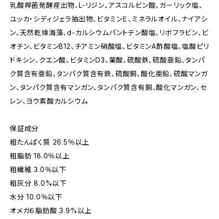
乳酸桿菌発酵産出物、L-リジン、アスコルビン酸、ガーリック塩、
ユッカ・シディジェラ抽出物、ビタミンＥ、ミネラルオイル、ナイアシ
ン、天然乾燥海藻、d-カルシウムパントテン酸塩、リボフラビン、ビ
オチン、ビタミンB12、チアミン硝酸塩、ビタミンA酢酸塩、塩酸ピリ
ドキシン、クエン酸、ビタミンD3、葉酸、硫酸鉄、硫酸亜鉛、タンパ
ク質含有亜鉛、タンパク質含有鉄、硫酸銅、酸化亜鉛、硫酸マンガ
ン、タンパク質含有マンガン、タンパク質含有銅、酸化マンガン、セ
レン、ヨウ素酸カルシウム
保証成分
粗たんぱく質 26.5％以上
粗脂肪 18.0％以上
粗繊維 3.0％以下
粗灰分 8.0%以下
水分 10.0％以下
オメガ６脂肪酸 3.9%以上