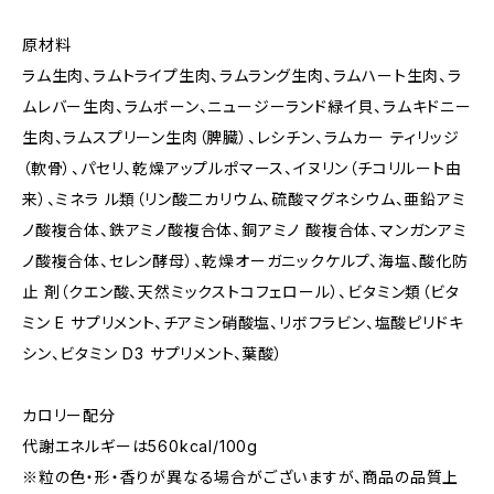
原材料
ラム生肉、ラムトライプ生肉、ラムラング生肉、ラムハート生肉、ラ
ムレバー生肉、ラムボーン、ニュージーランド緑イ貝、ラムキドニー
生肉、ラムスプリーン生肉（脾臓）、レシチン、ラムカー ティリッジ
（軟骨）、パセリ、乾燥アップルポマース、イヌリン（チコリルート由
来）、ミネラ ル類（リン酸二カリウム、硫酸マグネシウム、亜鉛アミ
ノ酸複合体、鉄アミノ酸複合体、銅アミノ 酸複合体、マンガンアミ
ノ酸複合体、セレン酵母）、乾燥オーガニックケルプ、海塩、酸化防
止 剤（クエン酸、天然ミックストコフェロール）、ビタミン類（ビタ
ミン E サプリメント、チアミン硝酸塩、リボフラビン、塩酸ピリドキ
シン、ビタミン D3 サプリメント、葉酸）
カロリー配分
代謝エネルギーは560kcal/100g
※粒の色・形・香りが異なる場合がございますが、商品の品質上