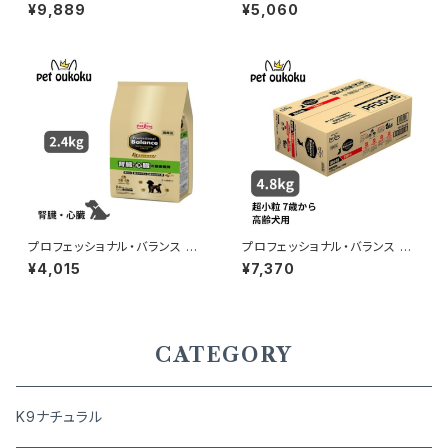
フリー チキン 室内飼育成犬用
小粒 成犬用の体重管理用 3kg
¥9,889
¥5,060
3.6kg 4562312014466
プロフェッショナル・バランス エ
プロフェッショナル・バランス 超
クストラケア 腎臓・心臓の健康
小粒 7歳から高齢犬用 4.8kg
¥4,015
¥7,370
維持 2.4kg 4902418001777
CATEGORY
K9ナチュラル