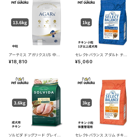
アーテミス アガリクスI/S 中粒 1
セレクトバランス アダルト チキ
3.6kg
ン 小粒 1才以上の成犬用 3kg
¥18,810
¥5,060
ソルビダ ドッグフード グレイン
セレクトバランス スリム チキン