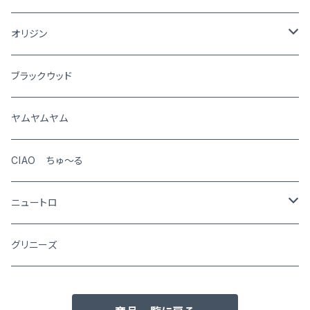
猫
オリジン
犬
ブラックウッド
猫
ヤムヤムヤム
CIAO ちゅ～る
ニュートロ
シュプレモ
グリニーズ
犬用
ナチュラルチョイス