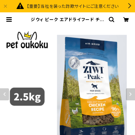
【重要】当社を装った詐欺サイトにご注意ください
ジウィ ピーク エアドライフード チキ
ン レシピ 犬用 2.5kg 正規品 9421
016594788 | pet oukoku pre
mium