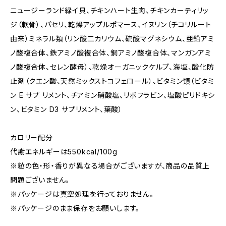
ニュージーランド緑イ貝、チキンハート生肉、チキンカーティリッ
ジ（軟骨）、パセリ、乾燥アップルポマース、イヌリン（チコリルート
由来）ミネラル類（リン酸二カリウム、硫酸マグネシウム、亜鉛アミ
ノ酸複合体、鉄アミノ酸複合体、銅アミノ酸複合体、マンガンアミ
ノ酸複合体、セレン酵母）、乾燥オーガニックケルプ、海塩、酸化防
止剤（クエン酸、天然ミックストコフェロール）、ビタミン類（ビタミ
ン E サプ リメント、チアミン硝酸塩、リボフラビン、塩酸ピリドキシ
ン、ビタミン D3 サプリメント、葉酸）
カロリー配分
代謝エネルギーは550kcal/100g
※粒の色・形・香りが異なる場合がございますが、商品の品質上
問題ございません。
※パッケージは真空処理を行っておりません。
※パッケージのまま保存をお願いします。