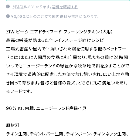
別途送料がかかります。
送料を確認する
¥3,980以上のご注文で国内送料が無料になります。
ZIWIピーク エアドライフード フリーレンジチキン（犬用）
最高の栄養が詰まった全ライフステージ向けレシピ
工場式畜産や屋内で平飼いされた鶏を使用する他のペットフー
ドとは（または人間用の食品とも！）異なり、私たちの鶏は24時間
いつでもニュージーランドの緑豊かな牧草地で餌を探すことがで
きる環境で道徳的に配慮した方法で放し飼いされ、広い土地を動
き回って育ちます。皆様と皆様の愛犬、どちらにもご満足いただけ
るフードです。
96% 肉、内臓、ニュージーランド産緑イ貝
原材料
チキン生肉、チキンレバー生肉、チキンボーン、チキンネック生肉、