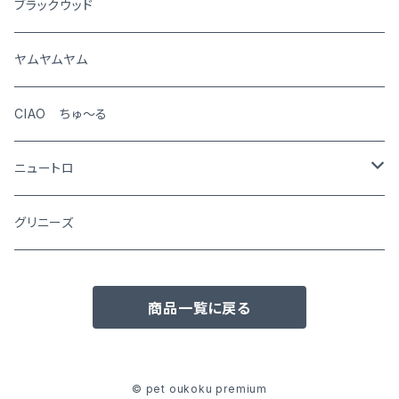
犬
ブラックウッド
猫
ヤムヤムヤム
CIAO ちゅ～る
ニュートロ
シュプレモ
グリニーズ
犬用
ナチュラルチョイス
商品一覧に戻る
猫用
犬用
ワイルドレシピ
猫用
犬用
ウエットフード
© pet oukoku premium