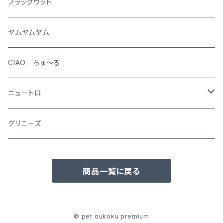
犬
ブラックウッド
猫
ヤムヤムヤム
CIAO ちゅ～る
ニュートロ
シュプレモ
グリニーズ
犬用
ナチュラルチョイス
商品一覧に戻る
猫用
犬用
ワイルドレシピ
猫用
犬用
ウエットフード
© pet oukoku premium