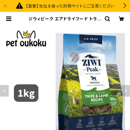
【重要】当社を装った詐欺サイトにご注意ください
ジウィピーク エアドライフード トライ
プ＆ラム 1kg 正規品 9421016594
023 | pet oukoku premium