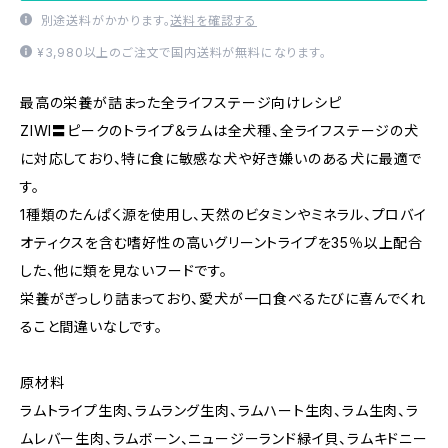
別途送料がかかります。
送料を確認する
¥3,980以上のご注文で国内送料が無料になります。
最高の栄養が詰まった全ライフステージ向けレシピ
ZIWI〓ピークのトライプ＆ラムは全犬種、全ライフステージの犬
に対応しており、特に食に敏感な犬や好き嫌いのある犬に最適で
す。
1種類のたんぱく源を使用し、天然のビタミンやミネラル、プロバイ
オティクスを含む嗜好性の高いグリーントライプを35％以上配合
した、他に類を見ないフードです。
栄養がぎっしり詰まっており、愛犬が一口食べるたびに喜んでくれ
ること間違いなしです。
原材料
ラムトライプ生肉、ラムラング生肉、ラムハート生肉、ラム生肉、ラ
ムレバー生肉、ラムボーン、ニュージーランド緑イ貝、ラムキドニー