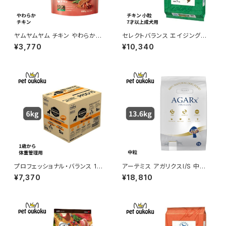
ヤムヤムヤム チキン やわらかド
セレクトバランス エイジングケ
ライタイプ 800g yum yum yu
ア チキン 小粒 ７才以上の成犬
¥3,770
¥10,340
m ! 4571245859341
用 7kg
プロフェッショナル・バランス 1歳
アーテミス アガリクスI/S 中粒 1
から成犬用 体重管理 6kg
3.6kg
¥7,370
¥18,810