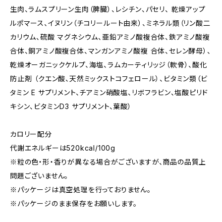
生肉、ラムスプリーン生肉（脾臓）、レシチン、パセリ、 乾燥アップ
ルポマース、イヌリン（チコリールート由来）、ミネラル類（リン酸二
カリウム、硫酸 マグネシウム、亜鉛アミノ酸複合体、鉄アミノ酸複
合体、銅アミノ酸複合体、マンガンアミノ酸複 合体、セレン酵母）、
乾燥オーガニックケルプ、海塩、ラムカーティリッジ（軟骨）、酸化
防止剤 （クエン酸、天然ミックストコフェロール）、ビタミン類（ビ
タミン E サプリメント、チアミン硝酸塩、リボフラビン、塩酸ピリド
キシン、ビタミンD3 サプリメント、葉酸）
カロリー配分
代謝エネルギーは520kcal/100g
※粒の色・形・香りが異なる場合がございますが、商品の品質上
問題ございません。
※パッケージは真空処理を行っておりません。
※パッケージのまま保存をお願いします。