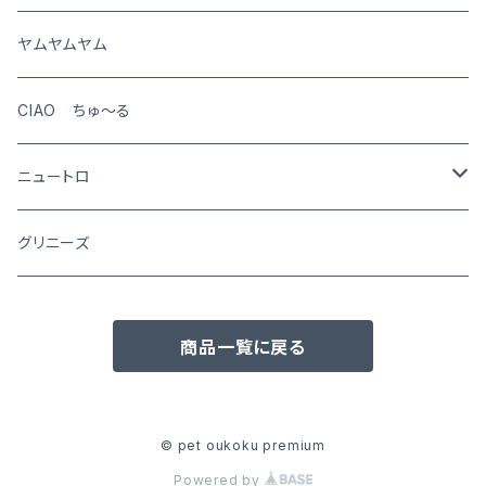
猫
ヤムヤムヤム
CIAO ちゅ～る
ニュートロ
シュプレモ
グリニーズ
犬用
ナチュラルチョイス
商品一覧に戻る
猫用
犬用
ワイルドレシピ
猫用
犬用
ウエットフード
© pet oukoku premium
Powered by