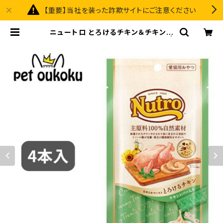
【重要】当社を装った詐欺サイトにご注意ください
ニュートロ とろけるチキン＆チキンレ
バー 4本入り 4902397857655 |
pet oukoku premium