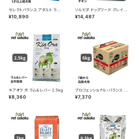
セレクトバランス アダルト ラム
ソルビダ ドッグフード グレイン
小粒 １才以上の成犬用 7kg
フリー チキン 室内飼育成犬用
¥10,890
¥14,487
5.8kg 4562312014473
キアオラ 犬 ラム＆レバー 2.5kg
プロフェッショナル・バランス 7
歳から高齢犬用 6kg
¥8,360
¥7,370