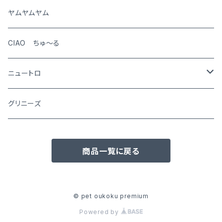
猫
ヤムヤムヤム
CIAO ちゅ～る
ニュートロ
シュプレモ
グリニーズ
犬用
ナチュラルチョイス
商品一覧に戻る
猫用
犬用
ワイルドレシピ
猫用
犬用
ウエットフード
© pet oukoku premium
Powered by
猫用