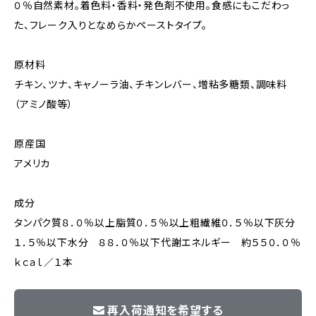
０％自然素材。着色料・香料・発色剤不使用。食感にもこだわっ
た、フレーク入りとなめらかペーストタイプ。
原材料
チキン、ツナ、キャノーラ油、チキンレバー、増粘多糖類、調味料
（アミノ酸等）
原産国
アメリカ
成分
タンパク質８．０％以上脂質０．５％以上粗繊維０．５％以下灰分
１．５％以下水分 ８８．０％以下代謝エネルギー 約５５０．０％
ｋｃａｌ／１本
再入荷通知を希望する