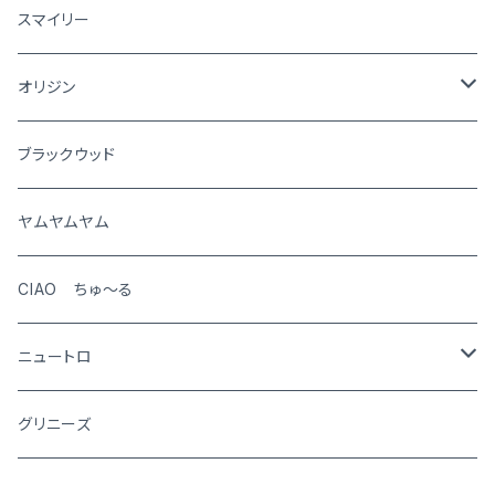
犬
スマイリー
猫
オリジン
犬
ブラックウッド
猫
ヤムヤムヤム
CIAO ちゅ～る
ニュートロ
シュプレモ
グリニーズ
犬用
ナチュラルチョイス