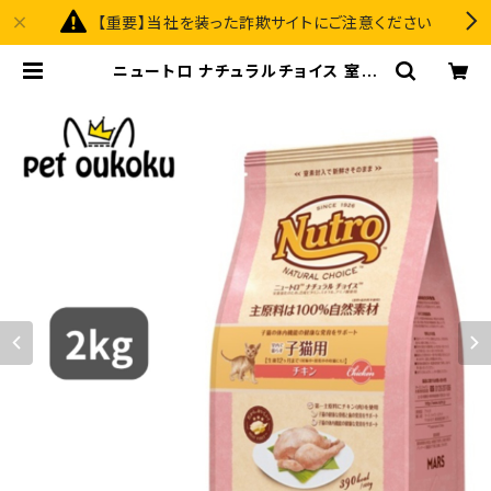
【重要】当社を装った詐欺サイトにご注意ください
ニュートロ ナチュラルチョイス 室内
猫用 キトン チキン 2kg 45623587
85344 | pet oukoku premium