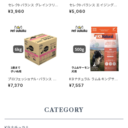
セレクトバランス グレインフリー
セレクトバランス エイジングケ
猫用 スリム チキン 1.6kg
ア チキン 小粒 7才以上の成犬
¥3,960
¥5,060
用 3kg
プロフェッショナル・バランス １
K9ナチュラル ラム＆キングサー
歳まで 子いぬ用 6ｋｇ
モン・フィースト 500g
¥7,370
¥7,557
CATEGORY
K9ナチュラル