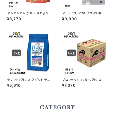
ヤムヤムヤム チキン やわらかド
アーテミス アガリクスI/S 中粒
ライタイプ 800g yum yum yu
6.8kg
¥3,770
¥9,900
m ! 4571245859341
セレクトバランス アダルト ラム
プロフェッショナル・バランス １
小粒 1才以上の成犬用 3kg
歳まで 子いぬ用 6ｋｇ
¥5,610
¥7,370
CATEGORY