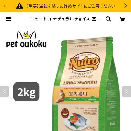
【重要】当社を装った詐欺サイトにご注意ください
ニュートロ ナチュラルチョイス 室内
猫用 アダルト サーモン 2kg 45623
58785498 | pet oukoku premi
um