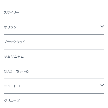
犬
スマイリー
猫
オリジン
犬
ブラックウッド
猫
ヤムヤムヤム
CIAO ちゅ～る
ニュートロ
シュプレモ
グリニーズ