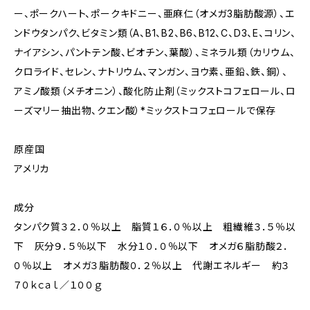
ー、ポークハート、ポークキドニー、亜麻仁（オメガ3脂肪酸源）、エ
ンドウタンパク、ビタミン類（A、B1、B2、B6、B12、C、D3、E、コリン、
ナイアシン、パントテン酸、ビオチン、葉酸）、ミネラル類（カリウム、
クロライド、セレン、ナトリウム、マンガン、ヨウ素、亜鉛、鉄、銅）、
アミノ酸類（メチオニン）、酸化防止剤（ミックストコフェロール、ロ
ーズマリー抽出物、クエン酸）*ミックストコフェロールで保存
原産国
アメリカ
成分
タンパク質３２．０％以上 脂質１６．０％以上 粗繊維３．５％以
下 灰分９．５％以下 水分１０．０％以下 オメガ６脂肪酸２．
０％以上 オメガ３脂肪酸０．２％以上 代謝エネルギー 約３
７０ｋｃａｌ／１００ｇ