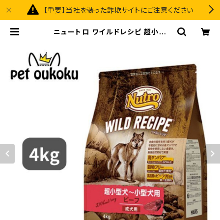
【重要】当社を装った詐欺サイトにご注意ください
ニュートロ ワイルドレシピ 超小型
犬〜小型犬用 成犬用 ビーフ 4kg 49
02397850854 | pet oukoku pr
emium