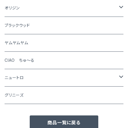
猫
オリジン
犬
ブラックウッド
猫
ヤムヤムヤム
CIAO ちゅ～る
ニュートロ
シュプレモ
グリニーズ
犬用
ナチュラルチョイス
商品一覧に戻る
猫用