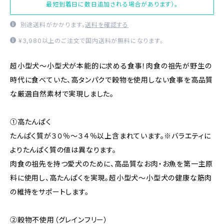
最短到着日に数日追加される場合があります）。
別途送料がかかります。
送料を確認する
¥3,980以上のご注文で国内送料が無料になります。
超小型犬〜小型犬が本能的に求める食事！肉食の祖先が野生の
時代に食べていた、高タンパクで穀物を使用しない食事を高品質
な厳選自然素材で実現しました。
①高たんぱく
たんぱく質が３０％〜３４％以上含まれています。※バラエティに
よりたんぱく質の値は異なります。
肉食の祖先を持つ愛犬のために、高品質なお肉・お魚を第一主原
料に使用し、高たんぱくを実現。超小型犬〜小型犬の健康な筋肉
の維持をサポートします。
②穀物不使用（グレインフリー）