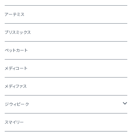
アーテミス
ブリスミックス
ペットカート
メディコート
メディファス
ジウィピーク
犬
スマイリー