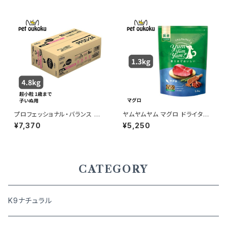
60559030
プロフェッショナル・バランス 超
ヤムヤムヤム マグロ ドライタイ
小粒 １歳まで 子いぬ用 4.8ｋｇ
プ 1.3kg yum yum yum ! 45
¥7,370
¥5,250
71245859372
CATEGORY
K9ナチュラル