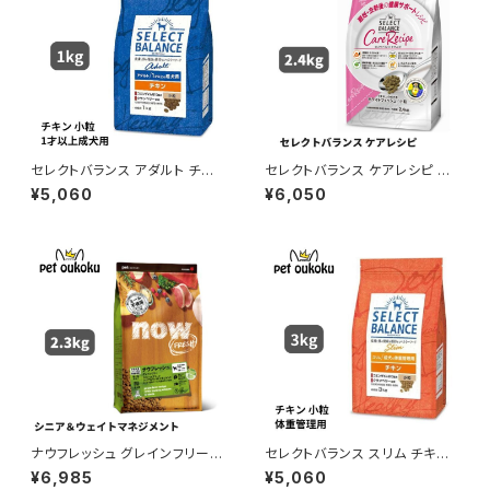
セレクトバランス アダルト チキ
セレクトバランス ケアレシピ ホ
ン 小粒 1才以上の成犬用 3kg
ワイトフィッシュ 小粒 避妊・去勢
¥5,060
¥6,050
後の健康サポートレシピ 1才以
上の成犬用 2.4kg ドッグフード
4541851004367
ナウフレッシュ グレインフリー
セレクトバランス スリム チキン
スモールブリード シニア＆ウェ
小粒 成犬用の体重管理用 3kg
¥6,985
¥5,060
イトマネジメント 2.3kg 45731