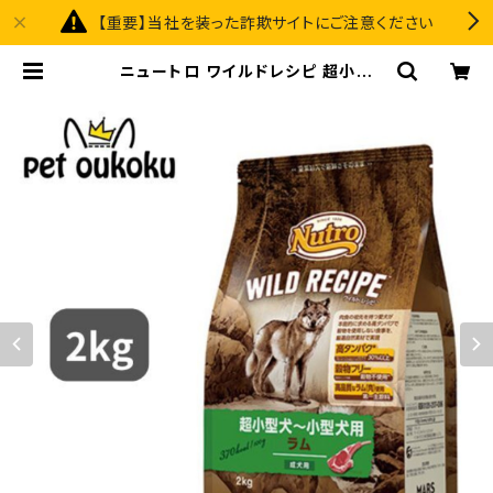
【重要】当社を装った詐欺サイトにご注意ください
ニュートロ ワイルドレシピ 超小型
犬〜小型犬用 成犬用 ラム 2kg 456
2358788604 | pet oukoku pre
mium