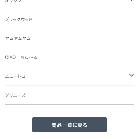
猫
オリジン
犬
ブラックウッド
猫
ヤムヤムヤム
CIAO ちゅ～る
ニュートロ
シュプレモ
グリニーズ
犬用
ナチュラルチョイス
商品一覧に戻る
猫用
犬用
ワイルドレシピ