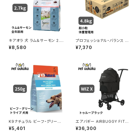
キアオラ 犬 ラム＆サーモン 2.7
プロフェッショナル・バランス 超
kg
小粒 1歳から成犬用 体重管理4.
¥8,580
¥7,370
8kg
K9ナチュラル ビーフ・グリーント
エアバギー AIRBUGGY FITT
ライプ 250g
シリーズ Wiz X トゥルーブラッ
¥5,401
¥36,300
ク 4580445428189