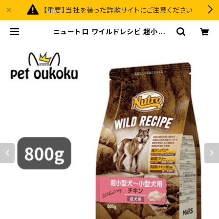
【重要】当社を装った詐欺サイトにご注意ください
ニュートロ ワイルドレシピ 超小型
犬〜小型犬用 成犬用 チキン 800g
4562358788512 | pet oukoku
premium