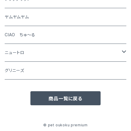
猫
ヤムヤムヤム
CIAO ちゅ～る
ニュートロ
シュプレモ
グリニーズ
犬用
ナチュラルチョイス
商品一覧に戻る
猫用
犬用
ワイルドレシピ
猫用
犬用
ウエットフード
© pet oukoku premium