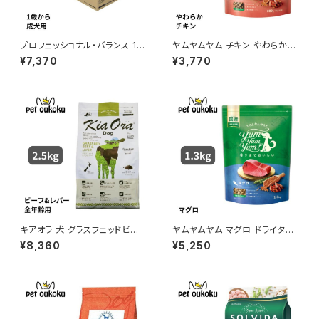
プロフェッショナル・バランス 1歳
ヤムヤムヤム チキン やわらかド
から成犬用 6kg
ライタイプ 800g yum yum yu
¥7,370
¥3,770
m ! 4571245859341
キアオラ 犬 グラスフェッドビー
ヤムヤムヤム マグロ ドライタイ
フ＆レバー 2.5kg
プ 1.3kg yum yum yum ! 45
¥8,360
¥5,250
71245859372