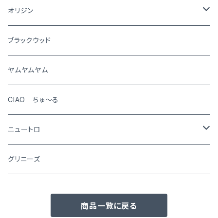
猫
オリジン
犬
ブラックウッド
猫
ヤムヤムヤム
CIAO ちゅ～る
ニュートロ
シュプレモ
グリニーズ
犬用
ナチュラルチョイス
商品一覧に戻る
猫用
犬用
ワイルドレシピ