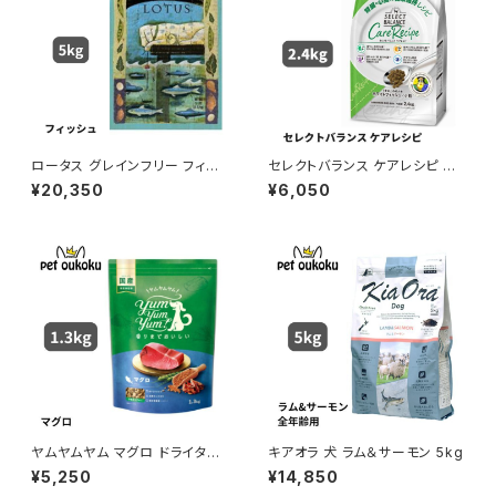
ロータス グレインフリー フィッ
セレクトバランス ケアレシピ ホ
シュレシピ 小粒 5kg
ワイトフィッシュ 小粒 腎臓・心臓
¥20,350
¥6,050
の健康維持レシピ 1才以上の成
犬用 2.4kg ドッグフード 4541
851004336
ヤムヤムヤム マグロ ドライタイ
キアオラ 犬 ラム＆サーモン 5kg
プ 1.3kg yum yum yum ! 45
¥5,250
¥14,850
71245859372