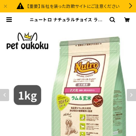
【重要】当社を装った詐欺サイトにご注意ください
ニュートロ ナチュラルチョイス ラム＆
玄米 子犬用 全犬種用 1kg 456235
8786624 | pet oukoku premiu
m