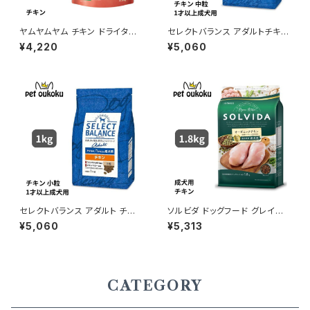
ヤムヤムヤム チキン ドライタイ
セレクトバランス アダルトチキン
プ 1.3kg yum yum yum ! 45
中粒 １才以上の成犬用 3kg
¥4,220
¥5,060
71245859327
セレクトバランス アダルト チキ
ソルビダ ドッグフード グレイン
ン 小粒 1才以上の成犬用 3kg
フリー チキン 室内飼育成犬用
¥5,060
¥5,313
1.8kg 4562312014459
CATEGORY