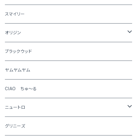
犬
スマイリー
猫
オリジン
犬
ブラックウッド
猫
ヤムヤムヤム
CIAO ちゅ～る
ニュートロ
シュプレモ
グリニーズ