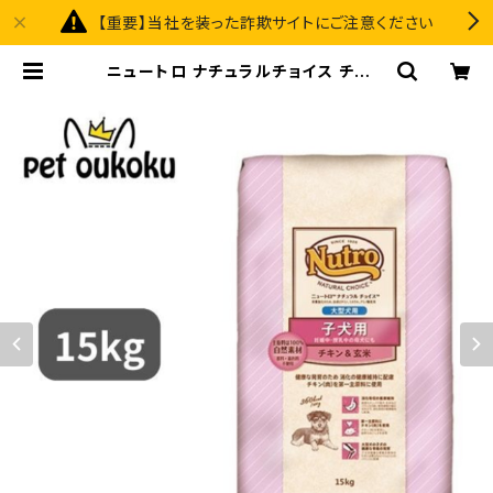
【重要】当社を装った詐欺サイトにご注意ください
ニュートロ ナチュラルチョイス チキン
＆玄米 子犬大型犬 15kg 00791051
00779 | pet oukoku premium