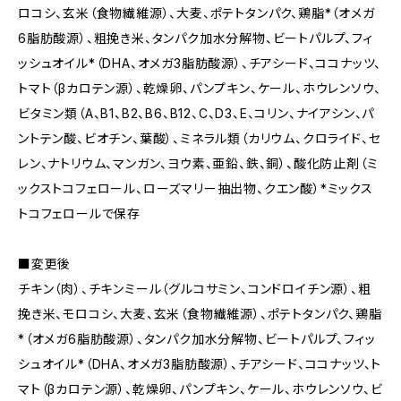
ロコシ、玄米（食物繊維源）、大麦、ポテトタンパク、鶏脂*（オメガ
6脂肪酸源）、粗挽き米、タンパク加水分解物、ビートパルプ、フィ
ッシュオイル*（DHA、オメガ3脂肪酸源）、チアシード、ココナッツ、
トマト（βカロテン源）、乾燥卵、パンプキン、ケール、ホウレンソウ、
ビタミン類（A、B1、B2、B6、B12、C、D3、E、コリン、ナイアシン、パ
ントテン酸、ビオチン、葉酸）、ミネラル類（カリウム、クロライド、セ
レン、ナトリウム、マンガン、ヨウ素、亜鉛、鉄、銅）、酸化防止剤（ミ
ックストコフェロール、ローズマリー抽出物、クエン酸）*ミックス
トコフェロールで保存
■変更後
チキン（肉）、チキンミール（グルコサミン、コンドロイチン源）、粗
挽き米、モロコシ、大麦、玄米（食物繊維源）、ポテトタンパク、鶏脂
*（オメガ6脂肪酸源）、タンパク加水分解物、ビートパルプ、フィッ
シュオイル*（DHA、オメガ3脂肪酸源）、チアシード、ココナッツ、ト
マト（βカロテン源）、乾燥卵、パンプキン、ケール、ホウレンソウ、ビ