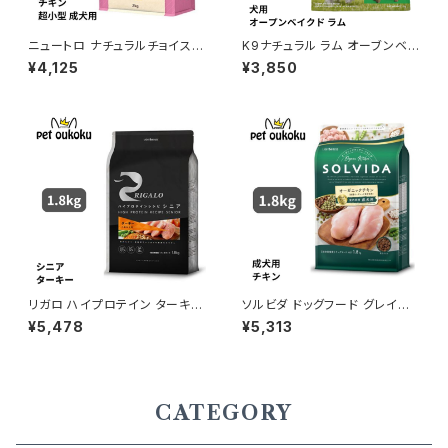
ニュートロ ナチュラルチョイス
K9ナチュラル ラム オーブンベイ
チキン＆玄米 超小型犬用 成犬
クド 1kg 9421036373288
¥4,125
¥3,850
用 2kg 4562358780097
リガロ ハイプロテイン ターキー
ソルビダ ドッグフード グレイン
７歳以上用 1.8kg ドッグフード
フリー チキン 室内飼育成犬用
¥5,478
¥5,313
ドライフード
1.8kg 4562312014459
CATEGORY