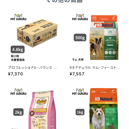
その他の商品
プロフェッショナル・バランス 超
K9ナチュラル ラム・フィースト 5
小粒 1歳から成犬用 体重管理4.
00g
¥7,370
¥7,557
8kg