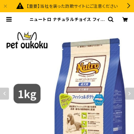
【重要】当社を装った詐欺サイトにご注意ください
ニュートロ ナチュラルチョイス フィッ
シュ＆ポテト入り 全犬種用 成犬用 1k
g 4562358780585 | pet ouko
ku premium