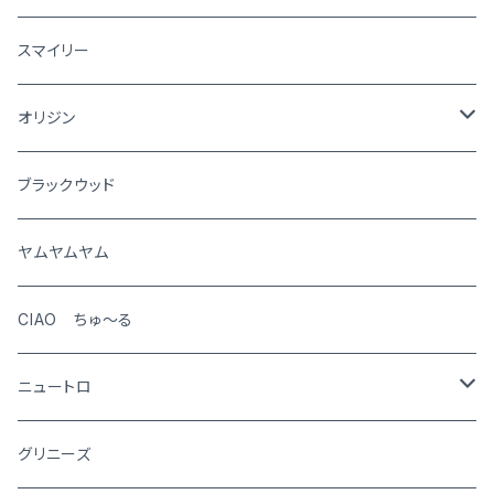
犬
スマイリー
猫
オリジン
犬
ブラックウッド
猫
ヤムヤムヤム
CIAO ちゅ～る
ニュートロ
シュプレモ
グリニーズ