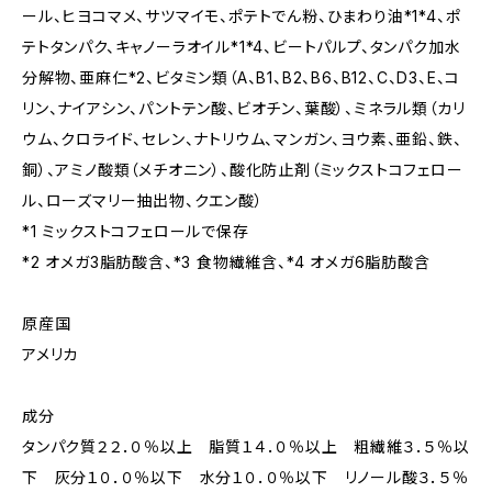
ール、ヒヨコマメ、サツマイモ、ポテトでん粉、ひまわり油*1*4、ポ
テトタンパク、キャノーラオイル*1*4、ビートパルプ、タンパク加水
分解物、亜麻仁*2、ビタミン類（A、B1、B2、B6、B12、C、D3、E、コ
リン、ナイアシン、パントテン酸、ビオチン、葉酸）、ミネラル類（カリ
ウム、クロライド、セレン、ナトリウム、マンガン、ヨウ素、亜鉛、鉄、
銅）、アミノ酸類（メチオニン）、酸化防止剤（ミックストコフェロー
ル、ローズマリー抽出物、クエン酸）
*1 ミックストコフェロールで保存
*2 オメガ3脂肪酸含、*3 食物繊維含、*4 オメガ6脂肪酸含
原産国
アメリカ
成分
タンパク質２２．０％以上 脂質１４．０％以上 粗繊維３．５％以
下 灰分１０．０％以下 水分１０．０％以下 リノール酸３．５％