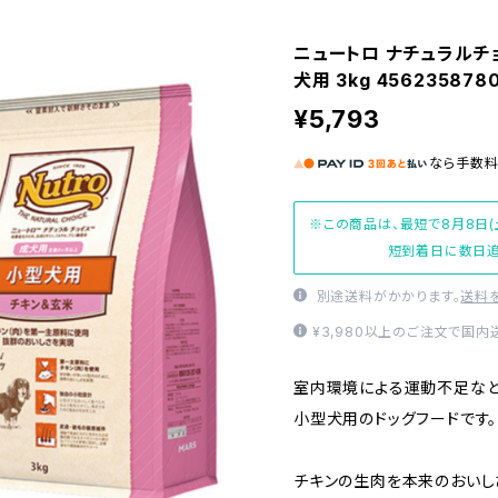
ニュートロ ナチュラルチ
犬用 3kg 456235878
¥5,793
なら
手数
※この商品は、最短で8月8日(
短到着日に数日追
別途送料がかかります。
送料
¥3,980以上のご注文で国
室内環境による運動不足など
小型犬用のドッグフードです。
チキンの生肉を本来のおいし