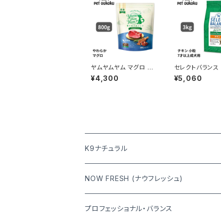
ヤムヤムヤム マグロ や
セレクトバランス
わらかドライタイプ 80
ングケア チキン 
¥4,300
¥5,060
0g yum yum yum ! 4
才以上の成犬用 
571245859396
K9ナチュラル
NOW FRESH (ナウフレッシュ)
プロフェッショナル・バランス