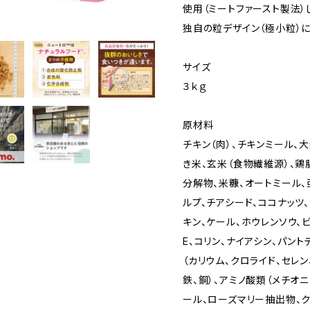
使用（ミートファースト製法）
独自の粒デザイン（極小粒）に
サイズ
３ｋｇ
原材料
チキン（肉）、チキンミール、
き米、玄米（食物繊維源）、鶏
分解物、米糠、オートミール、
ルプ、チアシード、ココナッツ、
キン、ケール、ホウレンソウ、ビタミ
E、コリン、ナイアシン、パント
（カリウム、クロライド、セレン
鉄、銅）、アミノ酸類（メチオ
ール、ローズマリー抽出物、ク