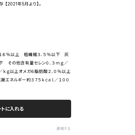
【2021年5月より】。
１６％以上 粗繊維３．５％以下 灰
下 その他含有量セレン０．３ｍｇ／
／ｋｇ以上オメガ６脂肪酸２．０％以上
謝エネルギー約３７５ｋｃａｌ／１００
ートに入れる
通報する