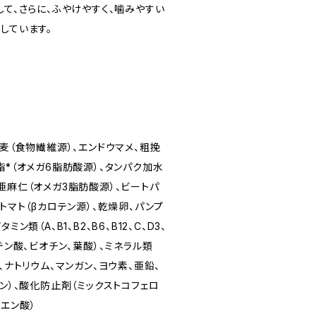
して、さらに、ふやけやすく、噛みやすい
しています。
大麦（食物繊維源）、エンドウマメ、粗挽
脂*（オメガ6脂肪酸源）、タンパク加水
亜麻仁（オメガ3脂肪酸源）、ビートパ
トマト（βカロテン源）、乾燥卵、パンプ
ン類（A、B1、B2、B6、B12、C、D3、
テン酸、ビオチン、葉酸）、ミネラル類
、ナトリウム、マンガン、ヨウ素、亜鉛、
ニン）、酸化防止剤（ミックストコフェロ
エン酸）