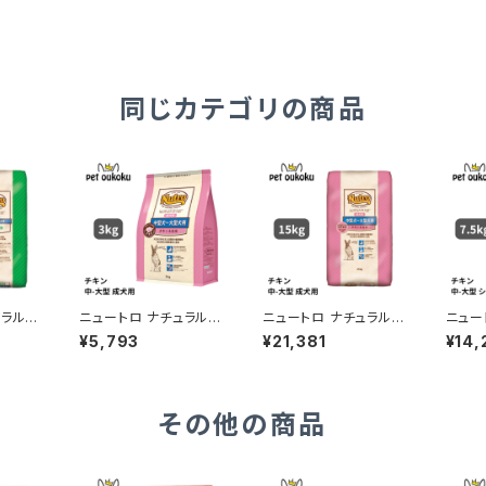
同じカテゴリの商品
ュラルチ
ニュートロ ナチュラルチ
ニュートロ ナチュラルチ
ニュー
 中型
ョイス チキン＆玄米 中
ョイス チキン＆玄米 中
ョイス
¥5,793
¥21,381
¥14,
 13.
型犬〜大型犬 成犬用 3
型犬〜大型犬 成犬用 1
型〜大
13502
kg 4562358783692
5kg 007910510075
ケア 7
5
7837
その他の商品