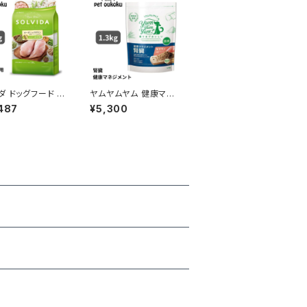
ダ ドッグフード グ
ヤムヤムヤム 健康マネ
フリー チキン 室
ジメント 腎臓 1.3kg y
487
¥5,300
体重管理用 5.8
um yum yum ! 45712
562312014602
45859259