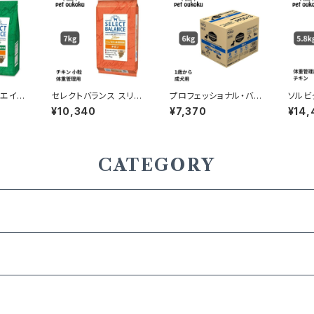
 エイジ
セレクトバランス スリム
プロフェッショナル・バラ
ソルビ
小粒 7
チキン 小粒 成犬の体重
ンス 1歳から成犬用 6k
レイン
¥10,340
¥7,370
¥14,
3kg
管理用 7kg
g
内飼育
kg 4
CATEGORY