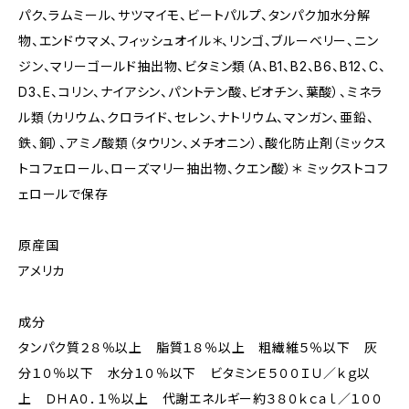
パク、ラムミール、サツマイモ、ビートパルプ、タンパク加水分解
物、エンドウマメ、フィッシュオイル＊、リンゴ、ブルーベリー、ニン
ジン、マリーゴールド抽出物、ビタミン類（A、B1、B2、B6、B12、C、
D3、E、コリン、ナイアシン、パントテン酸、ビオチン、葉酸）、ミネラ
ル類（カリウム、クロライド、セレン、ナトリウム、マンガン、亜鉛、
鉄、銅）、アミノ酸類（タウリン、メチオニン）、酸化防止剤（ミックス
トコフェロール、ローズマリー抽出物、クエン酸）＊ ミックストコフ
ェロールで保存
原産国
アメリカ
成分
タンパク質２８％以上 脂質１８％以上 粗繊維５％以下 灰
分１０％以下 水分１０％以下 ビタミンＥ５００ＩＵ／ｋｇ以
上 ＤＨＡ０．１％以上 代謝エネルギー約３８０ｋｃａｌ／１００