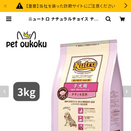
【重要】当社を装った詐欺サイトにご注意ください
ニュートロ ナチュラルチョイス チキン
＆玄米 超小型犬用〜中型犬用 子犬用
3kg 4562358780042 | pet ou
koku premium