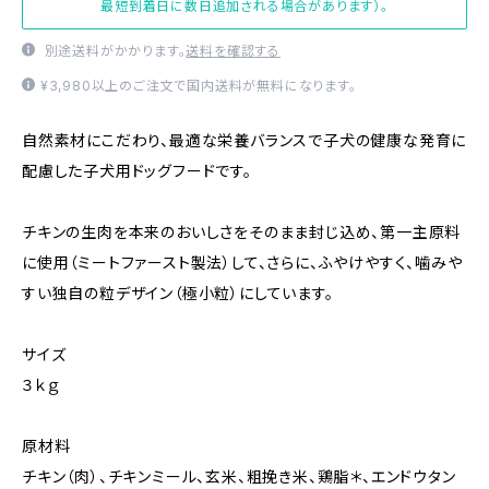
最短到着日に数日追加される場合があります）。
別途送料がかかります。
送料を確認する
¥3,980以上のご注文で国内送料が無料になります。
自然素材にこだわり、最適な栄養バランスで子犬の健康な発育に
配慮した子犬用ドッグフードです。
チキンの生肉を本来のおいしさをそのまま封じ込め、第一主原料
に使用（ミートファースト製法）して、さらに、ふやけやすく、噛みや
すい独自の粒デザイン（極小粒）にしています。
サイズ
３ｋｇ
原材料
チキン（肉）、チキンミール、玄米、粗挽き米、鶏脂＊、エンドウタン