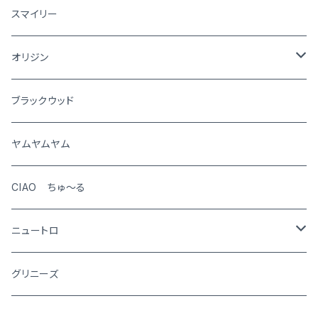
犬
スマイリー
猫
オリジン
犬
ブラックウッド
猫
ヤムヤムヤム
CIAO ちゅ～る
ニュートロ
シュプレモ
グリニーズ
犬用
ナチュラルチョイス