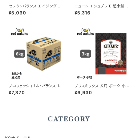
セレクトバランス エイジングケ
ニュートロ シュプレモ 超小型
ア チキン 小粒 7才以上の成犬
犬〜小型犬 成犬用 草原のレシ
¥5,060
¥5,316
用 3kg
ピ チキン 2kg 49023978512
95
プロフェッショナル・バランス 1歳
ブリスミックス 犬用 ポーク 小
から成犬用 6kg
粒 3kg
¥7,370
¥6,930
CATEGORY