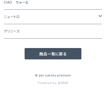
CIAO ちゅ～る
ニュートロ
シュプレモ
グリニーズ
犬用
ナチュラルチョイス
商品一覧に戻る
猫用
犬用
ワイルドレシピ
猫用
犬用
ウエットフード
© pet oukoku premium
Powered by
猫用
犬用
おやつ(猫用)
猫用
犬用