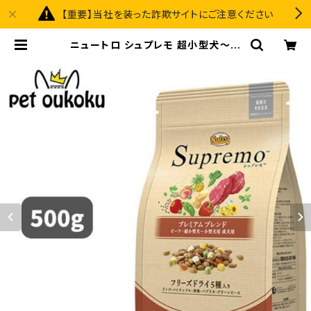
【重要】当社を装った詐欺サイトにご注意ください
ニュートロ シュプレモ 超小型犬〜小
型犬 成犬用 プレミアムブレンド ビー
フ 500g 4902397867944 | pe
t oukoku premium