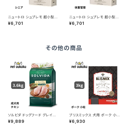
ニュートロ シュプレモ 超小型
ニュートロ シュプレモ 超小型
犬〜小型犬 エイジングケア 3k
犬〜小型犬 体重管理用 3kg 4
¥6,701
¥6,701
g 4562358781827
562358781865
その他の商品
ソルビダ ドッグフード グレイン
ブリスミックス 犬用 ポーク 小
フリー チキン 室内飼育成犬用
粒 3kg
¥9,889
¥6,930
3.6kg 4562312014466