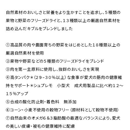
自然素材のおいしさと栄養をより生かすことを追求し、５種類の
果物と野菜のフリーズドライと、１３種類以上の厳選自然素材を
詰め込んだキブルをブレンドしました
①高品質の肉や農園育ちの野菜をはじめとした１８種類以上の
厳選自然素材を使用
②果物や野菜などの５種類のフリーズドライをブレンド
③肉を第一主原料に使用し、抜群のおいしさを実現
④高タンパク＊（２９−３０％以上）な食事が愛犬の筋肉の健康維
持をサポート＊シュプレモ 小型犬 成犬用製品に比べ約１２〜
１５％アップ
⑤合成の酸化防止剤・着色料 無添加
⑥コーン・小麦不使用の穀物フリー（原材料として穀物不使用）
⑦自然由来のオメガ６＆３脂肪酸の最適なバランスにより、愛犬
の美しい皮膚・被毛の健康維持に配慮