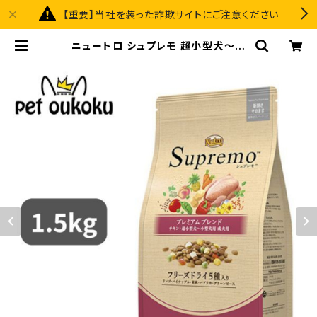
【重要】当社を装った詐欺サイトにご注意ください
ニュートロ シュプレモ 超小型犬〜小
型犬 成犬用 プレミアムブレンド チキ
ン 1.5kg 4902397867920 | pe
t oukoku premium