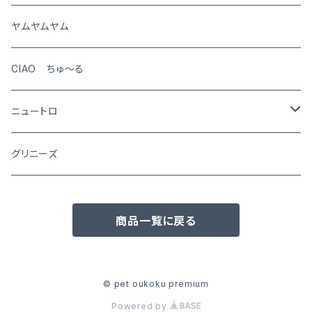
猫
ヤムヤムヤム
CIAO ちゅ～る
ニュートロ
シュプレモ
グリニーズ
犬用
ナチュラルチョイス
商品一覧に戻る
猫用
犬用
ワイルドレシピ
猫用
犬用
ウエットフード
© pet oukoku premium
Powered by