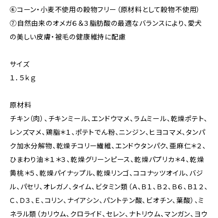
⑥コーン・小麦不使用の穀物フリー（原材料として穀物不使用）
⑦自然由来のオメガ６＆３脂肪酸の最適なバランスにより、愛犬
の美しい皮膚・被毛の健康維持に配慮
サイズ
１．５ｋｇ
原材料
チキン（肉）、チキンミール、エンドウマメ、ラムミール、乾燥ポテト、
レンズマメ、鶏脂＊１、ポテトでん粉、ニンジン、ヒヨコマメ、タンパ
ク加水分解物、乾燥チコリー繊維、エンドウタンパク、亜麻仁＊２、
ひまわり油＊１＊３、乾燥グリーンピース、乾燥パプリカ＊４、乾燥
黄桃＊５、乾燥パイナップル、乾燥リンゴ、ココナッツオイル、バジ
ル、パセリ、オレガノ、タイム、ビタミン類（Ａ、Ｂ１、Ｂ２、Ｂ６、Ｂ１２、
Ｃ、Ｄ３、Ｅ、コリン、ナイアシン、パントテン酸、ビオチン、葉酸）、ミ
ネラル類（カリウム、クロライド、セレン、ナトリウム、マンガン、ヨウ