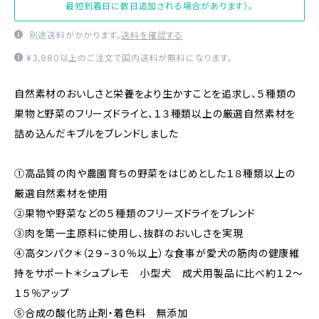
最短到着日に数日追加される場合があります）。
別途送料がかかります。
送料を確認する
¥3,980以上のご注文で国内送料が無料になります。
自然素材のおいしさと栄養をより生かすことを追求し、５種類の
果物と野菜のフリーズドライと、１３種類以上の厳選自然素材を
詰め込んだキブルをブレンドしました
①高品質の肉や農園育ちの野菜をはじめとした１８種類以上の
厳選自然素材を使用
②果物や野菜などの５種類のフリーズドライをブレンド
③肉を第一主原料に使用し、抜群のおいしさを実現
④高タンパク＊（２９−３０％以上）な食事が愛犬の筋肉の健康維
持をサポート＊シュプレモ 小型犬 成犬用製品に比べ約１２〜
１５％アップ
⑤合成の酸化防止剤・着色料 無添加