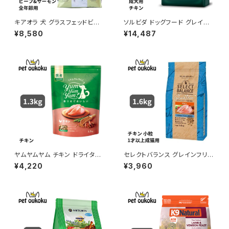
キアオラ 犬 グラスフェッドビー
ソルビダ ドッグフード グレイン
フ＆サーモン 2.7㎏
フリー チキン 室内飼育成犬用
¥8,580
¥14,487
5.8kg 4562312014473
ヤムヤムヤム チキン ドライタイ
セレクトバランス グレインフリー
プ 1.3kg yum yum yum ! 45
猫 アダルト チキン 1.6kg キャッ
¥4,220
¥3,960
71245859327
トフード