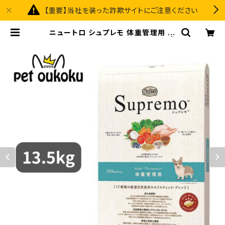
【重要】当社を装った詐欺サイトにご注意ください
ニュートロ シュプレモ 体重管理用 成
犬用 13.5kg 0079105109987 |
pet oukoku premium