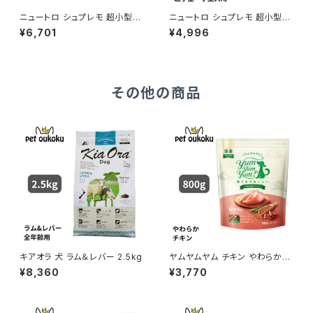
ニュートロ シュプレモ 超小型
ニュートロ シュプレモ 超小型
犬〜小型犬 体重管理用 3kg 4
犬〜小型犬 成犬用 プレミアム
¥6,701
¥4,996
562358781865
ブレンド チキン 1.5kg 49023
97867920
その他の商品
キアオラ 犬 ラム＆レバー 2.5kg
ヤムヤムヤム チキン やわらかド
ライタイプ 800g yum yum yu
¥8,360
¥3,770
m ! 4571245859341