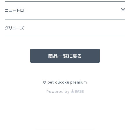
ニュートロ
シュプレモ
グリニーズ
犬用
ナチュラルチョイス
商品一覧に戻る
猫用
犬用
ワイルドレシピ
猫用
犬用
ウエットフード
© pet oukoku premium
Powered by
猫用
犬用
おやつ(猫用)
猫用
犬用