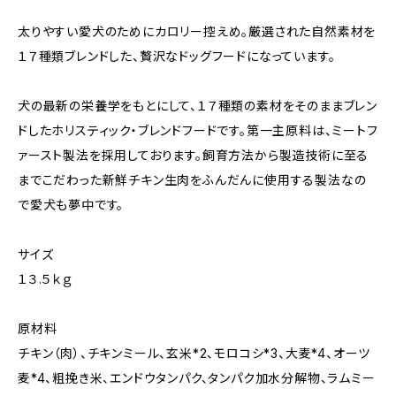
太りやすい愛犬のためにカロリー控えめ。厳選された自然素材を
１７種類ブレンドした、贅沢なドッグフードになっています。
犬の最新の栄養学をもとにして、１７種類の素材をそのままブレン
ドしたホリスティック・ブレンドフードです。第一主原料は、ミートフ
ァースト製法を採用しております。飼育方法から製造技術に至る
までこだわった新鮮チキン生肉をふんだんに使用する製法なの
で愛犬も夢中です。
サイズ
１３.５ｋｇ
原材料
チキン（肉）、チキンミール、玄米*2、モロコシ*3、大麦*4、オーツ
麦*4、粗挽き米、エンドウタンパク、タンパク加水分解物、ラムミー