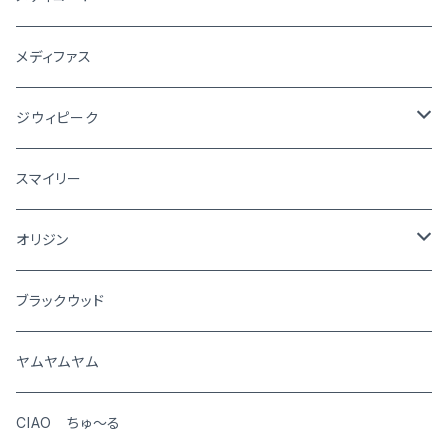
メディファス
ジウィピーク
犬
スマイリー
猫
オリジン
犬
ブラックウッド
猫
ヤムヤムヤム
CIAO ちゅ～る