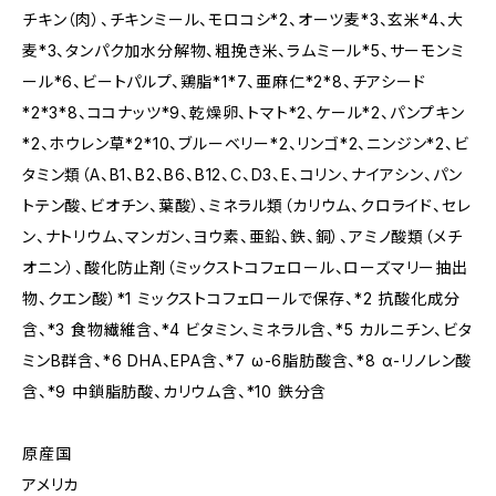
チキン（肉）、チキンミール、モロコシ*2、オーツ麦*3、玄米*4、大
麦*3、タンパク加水分解物、粗挽き米、ラムミール*5、サーモンミ
ール*6、ビートパルプ、鶏脂*1*7、亜麻仁*2*8、チアシード
*2*3*8、ココナッツ*9、乾燥卵、トマト*2、ケール*2、パンプキン
*2、ホウレン草*2*10、ブルーベリー*2、リンゴ*2、ニンジン*2、ビ
タミン類（A、B1、B2、B6、B12、C、D3、E、コリン、ナイアシン、パン
トテン酸、ビオチン、葉酸）、ミネラル類（カリウム、クロライド、セレ
ン、ナトリウム、マンガン、ヨウ素、亜鉛、鉄、銅）、アミノ酸類（メチ
オニン）、酸化防止剤（ミックストコフェロール、ローズマリー抽出
物、クエン酸）*1 ミックストコフェロールで保存、*2 抗酸化成分
含、*3 食物繊維含、*4 ビタミン、ミネラル含、*5 カルニチン、ビタ
ミンB群含、*6 DHA、EPA含、*7 ω-6脂肪酸含、*8 α-リノレン酸
含、*9 中鎖脂肪酸、カリウム含、*10 鉄分含
原産国
アメリカ