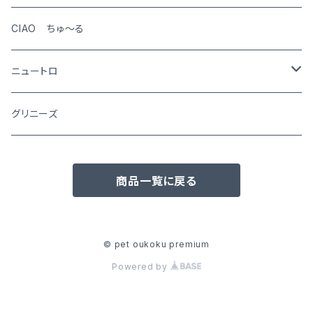
CIAO ちゅ～る
ニュートロ
シュプレモ
グリニーズ
犬用
ナチュラルチョイス
商品一覧に戻る
猫用
犬用
ワイルドレシピ
猫用
犬用
ウエットフード
© pet oukoku premium
Powered by
猫用
犬用
おやつ(猫用)