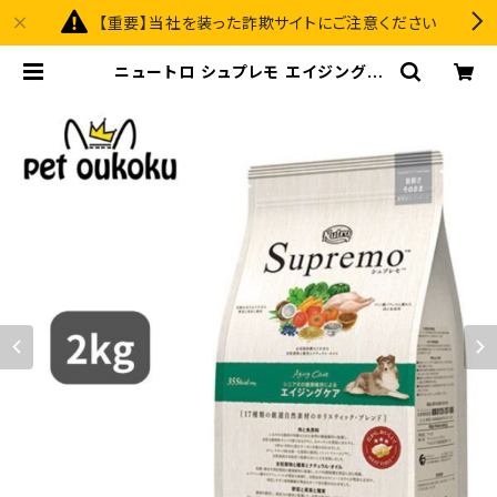
【重要】当社を装った詐欺サイトにご注意ください
ニュートロ シュプレモ エイジングケ
ア シニア犬用 2kg 45623587819
57 | pet oukoku premium