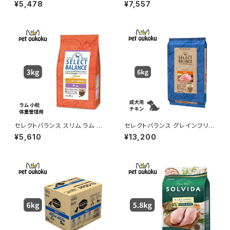
７歳以上用 1.8kg ドッグフード
500g
¥5,478
¥7,557
ドライフード
セレクトバランス スリム ラム 小
セレクトバランス グレインフリー
粒 成犬用の体重管理用 3kg
アダルト チキン 小粒 １歳以上
¥5,610
¥13,200
の成犬用 6kg