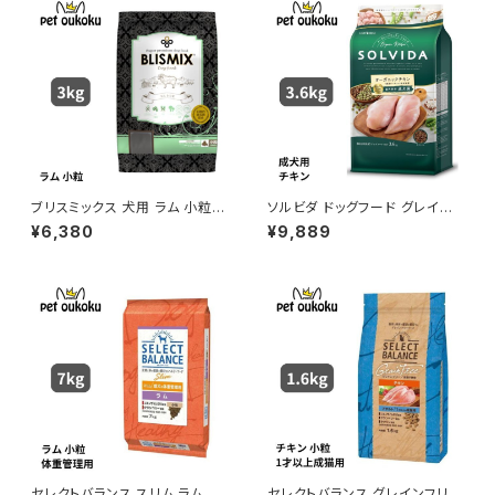
ブリスミックス 犬用 ラム 小粒 3
ソルビダ ドッグフード グレイン
kg
フリー チキン 室内飼育成犬用
¥6,380
¥9,889
3.6kg 4562312014466
セレクトバランス スリム ラム 小
セレクトバランス グレインフリー