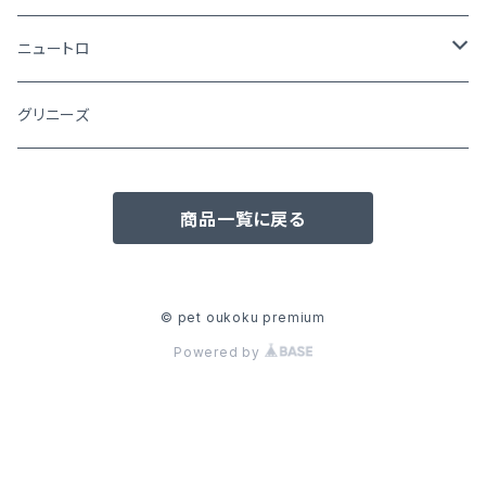
ニュートロ
シュプレモ
グリニーズ
犬用
ナチュラルチョイス
商品一覧に戻る
猫用
犬用
ワイルドレシピ
猫用
犬用
ウエットフード
© pet oukoku premium
Powered by
猫用
犬用
おやつ(猫用)
猫用
犬用