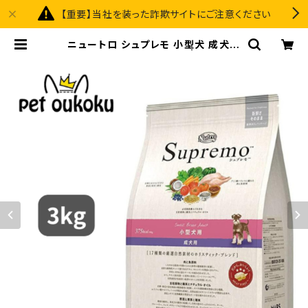
【重要】当社を装った詐欺サイトにご注意ください
ニュートロ シュプレモ 小型犬 成犬用
3kg 4562358781780 | pet ouk
oku premium