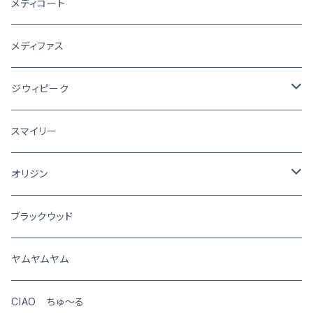
メディコート
メディファス
ジウィピーク
犬
スマイリー
猫
オリジン
犬
ブラックウッド
猫
ヤムヤムヤム
CIAO ちゅ～る