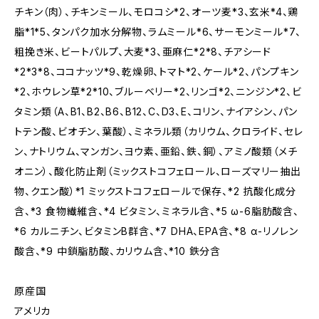
チキン（肉）、チキンミール、モロコシ*2、オーツ麦*3、玄米*4、鶏
脂*1*5、タンパク加水分解物、ラムミール*6、サーモンミール*7、
粗挽き米、ビートパルプ、大麦*3、亜麻仁*2*8、チアシード
*2*3*8、ココナッツ*9、乾燥卵、トマト*2、ケール*2、パンプキン
*2、ホウレン草*2*10、ブルーベリー*2、リンゴ*2、ニンジン*2、ビ
タミン類（A、B1、B2、B6、B12、C、D3、E、コリン、ナイアシン、パン
トテン酸、ビオチン、葉酸）、ミネラル類（カリウム、クロライド、セレ
ン、ナトリウム、マンガン、ヨウ素、亜鉛、鉄、銅）、アミノ酸類（メチ
オニン）、酸化防止剤（ミックストコフェロール、ローズマリー抽出
物、クエン酸）*1 ミックストコフェロールで保存、*2 抗酸化成分
含、*3 食物繊維含、*4 ビタミン、ミネラル含、*5 ω-6脂肪酸含、
*6 カルニチン、ビタミンB群含、*7 DHA、EPA含、*8 α-リノレン
酸含、*9 中鎖脂肪酸、カリウム含、*10 鉄分含
原産国
アメリカ