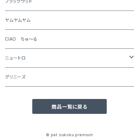
犬
ブラックウッド
猫
ヤムヤムヤム
CIAO ちゅ～る
ニュートロ
シュプレモ
グリニーズ
犬用
ナチュラルチョイス
商品一覧に戻る
猫用
犬用
ワイルドレシピ
猫用
犬用
ウエットフード
© pet oukoku premium