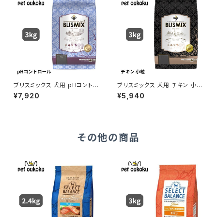
ブリスミックス 犬用 pHコントロ
ブリスミックス 犬用 チキン 小粒
ール グレインフリーチキン 小粒
3kg
¥7,920
¥5,940
3kg
その他の商品