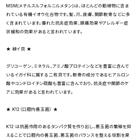
MSM(メチルスルフォルニルメタン)は、ほとんどの動植物に含ま
れている有機イオウ化合物です。髪、爪、皮膚、関節軟骨などに多
く含まれています。優れた抗炎症効果、鎮痛効果やアレルギー症
状緩和の効果があると言われています。
★ 緑イ貝 ★
グリコーゲン、ミネラル、アミノ酸プロテインなどを豊富に含んで
いるイガイ科に属する二枚貝です。軟骨の成分であるヒアルロン
酸やコンドロイチン硫酸も豊富に含んでおり、抗炎症や関節のケ
アに効果があると言われています。
★ K12（口腔内善玉菌） ★
K12 は抗菌作用のあるタンパク質を作り出し、悪玉菌の繁殖を抑
えることで口腔内の善玉菌、悪玉菌のバランスを整える役割を果