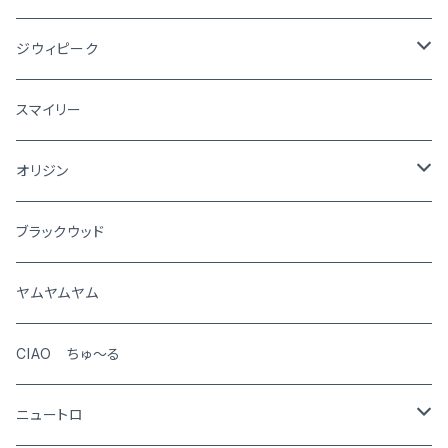
ジウィピーク
犬
スマイリー
猫
オリジン
犬
ブラックウッド
猫
ヤムヤムヤム
CIAO ちゅ～る
ニュートロ