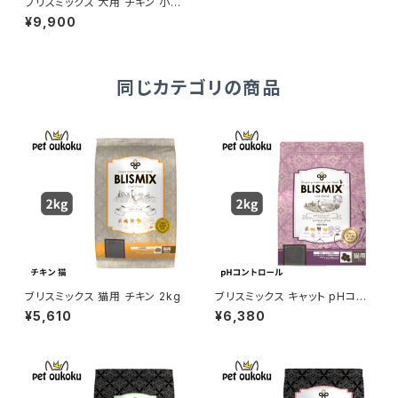
ブリスミックス 犬用 チキン 小粒
6kg
¥9,900
同じカテゴリの商品
ブリスミックス 猫用 チキン 2kg
ブリスミックス キャット pHコン
トロール グレインフリーチキン
¥5,610
¥6,380
2kg 猫用