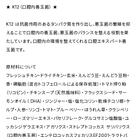
★ K12（口腔内善玉菌） ★
K12 は抗菌作用のあるタンパク質を作り出し、悪玉菌の繁殖を抑
えることで口腔内の善玉菌、悪玉菌のバランスを整える役割を果
たしています。口腔内の環境を整えてくれる口腔エキスパート善
玉菌です。
原材料について
フレッシュチキン・ドライチキン・玄米・えんどう豆・えんどう豆粉・
黍・鶏脂肪（混合トコフェロールによる保存処理）・トマト搾り粕
（リコピン）・チキンスープ（天然風味料）・フラックスシード・サー
モンオイル（ DHA）・ジンジャー・塩・塩化コリン・乾燥チコリ根・ケ
ルプ・人参・リンゴ・トマト・ブルーベリー・ほうれん草・クランベリ
ー・ローズマリーエキス・パセリフレーク・グルコサミン塩酸塩・ユ
ッカシジゲラエキス・アガリクス・ストレプトコッカス サリバリウス
（口腔内善玉菌）・エンテロコッカスフェカリスEF2001・ラクトバ