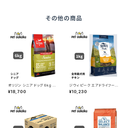
その他の商品
オリジン シニア ドッグ 6kg 正
ジウィ ピーク エアドライフード
規品
チキン レシピ 犬用 1kg 正規品
¥18,700
¥10,230
9421016594801