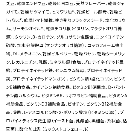
ズ豆、乾燥エンドウ豆、乾燥ヒヨコ豆、天然フレーバー、乾燥ジャ
ガイモ、乾燥サツマイモ、ヒマワリ油*、乾燥ビール酵母、乾燥ビー
トパルプ、乾燥トマト繊維、挽き割りフラックスシード、塩化カリウ
ム、サーモンオイル*、乾燥チコリ根（イヌリン、フラクトオリゴ糖
源）、タウリン、β-カロテン、グルコサミン塩酸塩、コンドロイチン
硫酸、加水分解酵母（マンナンオリゴ糖源）、ユッカフォーム抽出
物、DL-メチオニン、乾燥ビルベリー、乾燥パセリ、乾燥ターメリッ
ク、L-カルニチン、乳酸、ミネラル類（食塩、プロテイネイテッド亜
鉛、プロテイネイテッド鉄、セレニウム酵母、プロテイネイテッド
銅、プロテイネイテッドマンガン）、ビタミン類（塩化コリン、ビタミ
ンE補助食品、ナイアシン補助食品、ビタミンB1硝酸塩、D-パント
テン酸カルシウム、ビタミンB6、リボフラビン補助食品、ビタミンA
補助食品、ビタミンD3補助食品、ビオチン、ビタミンB12補助食
品、葉酸、L-アスコルビン酸-2-ポリリン酸塩（ビタミンC源））、プ
ロバイオティクス微生物（イースト菌、乳酸菌、黒麹菌、糸状菌、枯
草菌）、酸化防止剤（ミックストコフェロール）