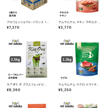
プロフェッショナル・バランス 1歳
ヤムヤムヤム チキン やわらかド
から成犬用 6kg
ライタイプ 800g yum yum yu
¥7,370
¥3,770
m ! 4571245859341
キアオラ 犬 グラスフェッドビー
ヤムヤムヤム マグロ ドライタイ
フ＆レバー 2.5kg
プ 1.3kg yum yum yum ! 45
¥8,360
¥5,250
71245859372