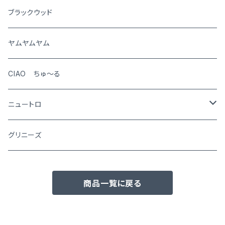
犬
ブラックウッド
猫
ヤムヤムヤム
CIAO ちゅ～る
ニュートロ
シュプレモ
グリニーズ
犬用
ナチュラルチョイス
商品一覧に戻る
猫用
犬用
ワイルドレシピ
猫用
犬用