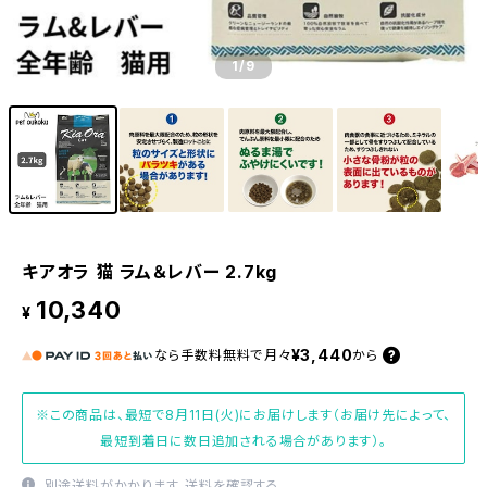
1
/9
キアオラ 猫 ラム＆レバー 2.7kg
10,340
¥
¥3,440
なら
手数料無料で
月々
から
※この商品は、最短で8月11日(火)にお届けします（お届け先によって、
最短到着日に数日追加される場合があります）。
別途送料がかかります。
送料を確認する