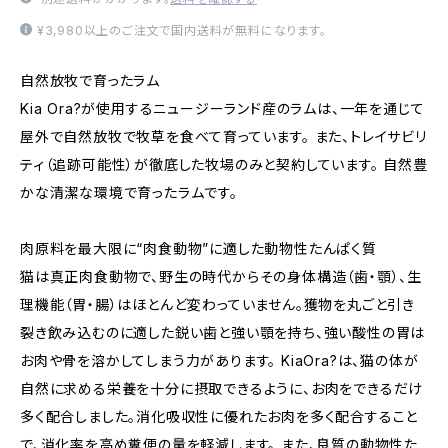
¥3,980以上のご注文で国内送料が無料になります。
自然放牧で育ったラム
Kia Ora?が使用するニュージーランド産のラムは、一年を通じて
屋外で自然放牧で牧草を食べて育っています。 また、トレイサビリ
ティ（追跡可能性）が徹底した牧場のみと契約しています。 自然豊
かな清潔な環境で育ったラムです。
肉原料を最大限に“肉食動物”に適した動物性たんぱく質
猫は真正肉食動物で、野生の時代からその身体構造（歯・顎）、生
理機能（胃・腸）はほとんど変わっていません。獲物を丸ごと引き
裂き飲み込むのに適した鋭い歯と強い顎を持ち、強い酸性の胃は
お肉や骨を溶かしてしまう力があります。 KiaOra?は、猫の体が
自然に求める栄養を十分に摂取できるように、お肉をできるだけ
多く配合しました。消化吸収性に優れたお肉を多く配合すること
で、消化率を高め糞便の量を軽減します。 また、良質の動物性た