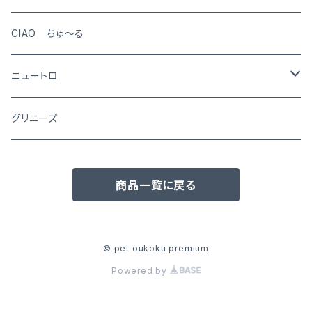
CIAO ちゅ～る
ニュートロ
シュプレモ
グリニーズ
犬用
ナチュラルチョイス
商品一覧に戻る
猫用
犬用
ワイルドレシピ
猫用
犬用
ウエットフード
© pet oukoku premium
Powered by
猫用
犬用
おやつ(猫用)