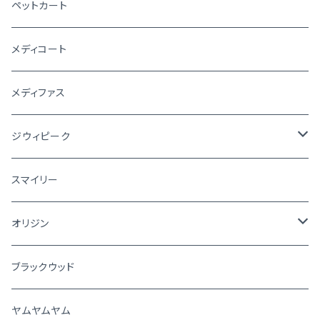
ペットカート
メディコート
メディファス
ジウィピーク
犬
スマイリー
猫
オリジン
犬
ブラックウッド
猫
ヤムヤムヤム