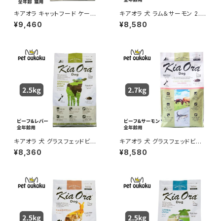
キアオラ キャットフード ケージ
キアオラ 犬 ラム＆サーモン 2.7
フリーチキン 2.7kg KiaOra 4
kg
¥9,460
¥8,580
963974020794
キアオラ 犬 グラスフェッドビー
キアオラ 犬 グラスフェッドビー
フ＆レバー 2.5kg
フ＆サーモン 2.7㎏
¥8,360
¥8,580