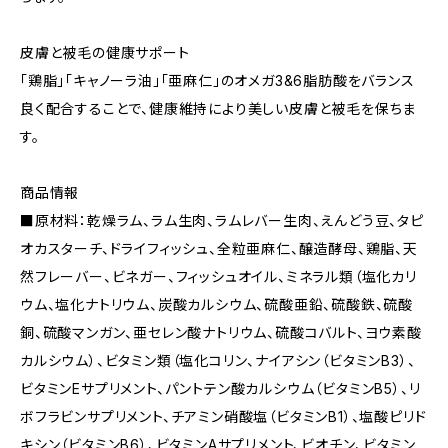
皮膚と被毛の健康サポート
「鶏脂」「キャノーラ油」「亜麻仁」のオメガ3&6脂肪酸をバランス
良く配合することで、健康維持により美しい皮膚と被毛を保ちま
す。
商品情報
■原材料：乾燥ラム、ラム生肉、ラムレバー生肉、えんどう豆、タピ
オカスターチ、ドライフィッシュ、全粒亜麻仁、醸造酵母、鶏脂、天
然フレーバー、ビネガー、フィッシュオイル、ミネラル類（塩化カリ
ウム、塩化ナトリウム、炭酸カルシウム、硫酸亜鉛、硫酸鉄、硫酸
銅、硫酸マンガン、亜セレン酸ナトリウム、硫酸コバルト、ヨウ素酸
カルシウム）、ビタミン類（塩化コリン、ナイアシン（ビタミンB3）、
ビタミンEサプリメント、パントテン酸カルシウム（ビタミンB5）、リ
ボフラビンサプリメント、チアミン硝酸塩（ビタミンB1）、塩酸ピリド
キシン（ビタミンB6）、ビタミンAサプリメント、ビオチン、ビタミン