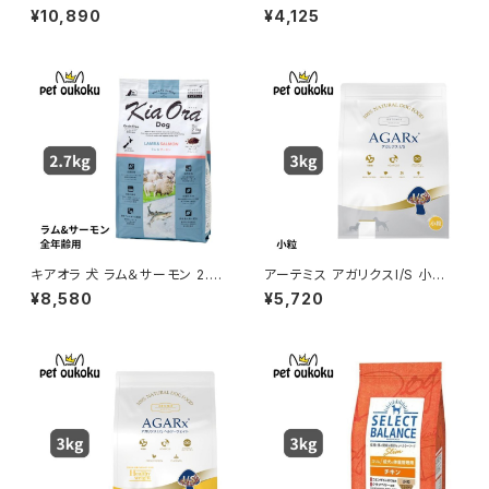
小粒 １才以上の成犬用 7kg
チキン＆玄米 超小型犬用 成犬
¥10,890
¥4,125
用 2kg 4562358780097
キアオラ 犬 ラム＆サーモン 2.7
アーテミス アガリクスI/S 小粒
kg
3kg 8133690054908
¥8,580
¥5,720