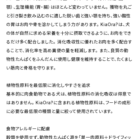
顎）、生理機能（胃・腸）はほとんど変わっていません。 獲物を丸ご
と引き裂き飲み込むのに適した鋭い歯と強い顎を持ち、強い酸性
の胃はお肉や骨を溶かしてしまう力があります。 KiaOra?は、犬
の体が自然に求める栄養を十分に摂取できるように、お肉をでき
るだけ多く配合しました。 消化吸収性に優れたお肉を多く配合す
ることで、消化率を高め糞便の量を軽減します。 また、良質の動
物性たんぱくをふんだんに使用し健康を維持することで、たくまし
い筋肉と骨格を守ります。
植物性原料を最低限に消化しやすさを追求
基本的に肉食動物である犬は、植物性原料の消化吸収は得意で
はありません。 KiaOra?に含まれる植物性原料は、フードの成形
に必要な最低限の種類と量に絞って使用されています。
食物アレルギーに配慮
穀類を使用せず、動物性たんぱく源を「単一肉原料＋ドライフィッ