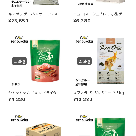
キアオラ 犬 ラム＆サーモン 9.5
ニュートロ シュプレモ 小型犬
kg
成犬用 3kg 456235878178
¥23,650
¥6,380
0
ヤムヤムヤム チキン ドライタイ
キアオラ 犬 カンガルー 2.5kg
プ 1.3kg yum yum yum ! 45
¥4,220
¥10,230
71245859327