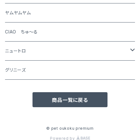
猫
ヤムヤムヤム
CIAO ちゅ～る
ニュートロ
シュプレモ
グリニーズ
犬用
ナチュラルチョイス
商品一覧に戻る
猫用
犬用
ワイルドレシピ
猫用
犬用
ウエットフード
© pet oukoku premium
Powered by