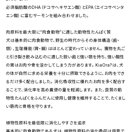
必須脂肪酸のDHA（ドコサヘキサエン酸）とEPA（エイコサペンタ
エン酸）に富むサーモンを組み合わせました。
肉原料を最大限に“肉食動物”に適した動物性たんぱく質
犬は基本的に肉食動物で、野生の時代からその身体構造（歯・
顎）、生理機能（胃・腸）はほとんど変わっていません。 獲物を丸ご
と引き裂き飲み込むのに適した鋭い歯と強い顎を持ち、強い酸性
の胃はお肉や骨を溶かしてしまう力があります。 KiaOra?は、犬
の体が自然に求める栄養を十分に摂取できるように、お肉をでき
るだけ多く配合しました。 消化吸収性に優れたお肉を多く配合す
ることで、消化率を高め糞便の量を軽減します。 また、良質の動
物性たんぱくをふんだんに使用し健康を維持することで、たくまし
い筋肉と骨格を守ります。
植物性原料を最低限に消化しやすさを追求
基本的に肉食動物である犬は、植物性原料の消化吸収は得意で