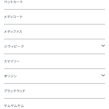
ペットカート
メディコート
メディファス
ジウィピーク
犬
スマイリー
猫
オリジン
犬
ブラックウッド
猫
ヤムヤムヤム