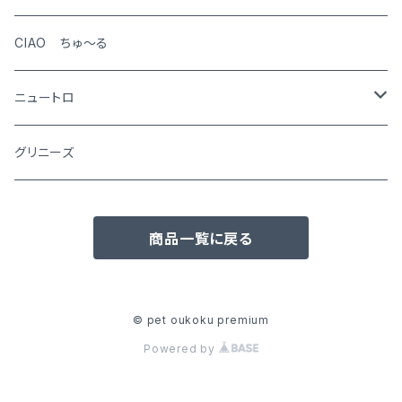
CIAO ちゅ～る
ニュートロ
シュプレモ
グリニーズ
犬用
ナチュラルチョイス
商品一覧に戻る
猫用
犬用
ワイルドレシピ
猫用
犬用
ウエットフード
© pet oukoku premium
Powered by
猫用
犬用
おやつ(猫用)