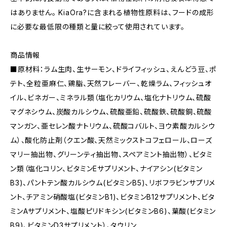
はありません。 KiaOra?に含まれる植物性原料は、フードの成形
に必要な最低限の種類と量に絞って使用されています。
商品情報
■原材料：ラム生肉、生サーモン、ドライフィッシュ、えんどう豆、ポ
テト、全粒亜麻仁、鶏脂、天然フレーバー、乾燥ラム、フィッシュオ
イル、ビネガー、ミネラル類（塩化カリウム、塩化ナトリウム、硫酸
マグネシウム、炭酸カルシウム、硫酸亜鉛、硫酸鉄、硫酸銅、硫酸
マンガン、亜セレン酸ナトリウム、硫酸コバルト、ヨウ素酸カルシウ
ム）、酸化防止剤（クエン酸、天然ミックストコフェロール、ローズ
マリー抽出物、グリーンティ抽出物、スペアミント抽出物）、ビタミ
ン類（塩化コリン、ビタミンEサプリメント、ナイアシン(ビタミン
B3)、パントテン酸カルシウム(ビタミンB5)、リボフラビンサプリメ
ント、チアミン硝酸塩(ビタミンB1)、ビタミンB12サプリメント、ビタ
ミンAサプリメント、塩酸ピリドキシン(ビタミンB6)、葉酸(ビタミン
B9)、ビタミンD3サプリメント）、タウリン