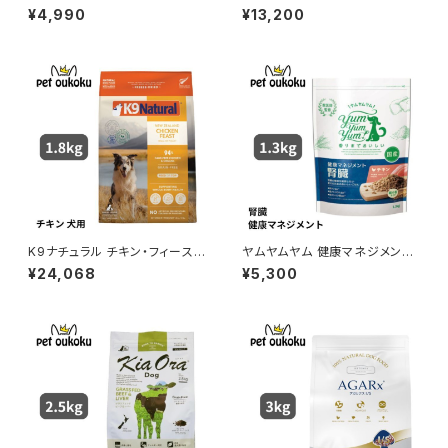
キン ドライタイプ 1.3kg yum y
アダルト チキン 小粒 １歳以上
¥4,990
¥13,200
um yum ! 4571245859471
の成犬用 6kg
K9ナチュラル チキン・フィースト
ヤムヤムヤム 健康マネジメント
1.8kg
腎臓 1.3kg yum yum yum !
¥24,068
¥5,300
4571245859259