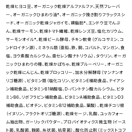
乾燥ヒヨコ豆、オーガニック乾燥アルファルファ、天然フレーバ
ー、オーガニックひまわり油*、オーガニック挽き割りフラックスシ
ード、オーガニック乾燥ジャガイモ、鶏脂肪*、エンドウ豆でんぷ
ん、乾燥サーモン、乾燥トマト繊維、乾燥レンズ豆、塩化カリウム、
サーモンオイル*、乾燥ビール酵母、チキン軟骨（グルコサミン、コ
ンドロイチン源）、ミネラル類（亜鉛、鉄、銅、コバルト、マンガン、食
塩、ヨウ素酸カルシウム、亜セレン酸ナトリウム）、タウリン、オーガ
ニックひまわりの種、乾燥かぼちゃ、乾燥ブルーベリー、オーガニ
ック乾燥にんじん、乾燥ブロッコリー、加水分解酵母（マンナンオ
リゴ糖源）、ビタミン類（塩化コリン、ビタミンE補助食品、ナイアシ
ン補助食品、ビタミンB1硝酸塩、D-パントテン酸カルシウム、ビタ
ミンB6、リボフラビン補助食品、ビタミンA補助食品、ビタミンD3
補助食品、ビオチン、ビタミンB12補助食品、葉酸）、乾燥チコリ根
（イヌリン、フラクトオリゴ糖源）、乾燥セージ、乳酸、ユッカフォー
ム抽出物、ガーリックパウダー、プロバイオティクス微生物（イース
ト菌、乳酸菌、麹菌、糸状菌、枯草菌）、酸化防止剤（ミックストコフ