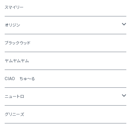
犬
スマイリー
猫
オリジン
犬
ブラックウッド
猫
ヤムヤムヤム
CIAO ちゅ～る
ニュートロ
シュプレモ
グリニーズ
犬用