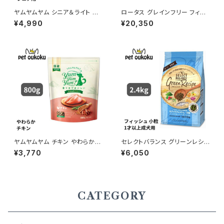
ヤムヤムヤム シニア＆ライト チ
ロータス グレインフリー フィッ
キン ドライタイプ 1.3kg yum y
シュレシピ 小粒 5kg
¥4,990
¥20,350
um yum ! 4571245859471
ヤムヤムヤム チキン やわらかド
セレクトバランス グリーンレシピ
ライタイプ 800g yum yum yu
ホワイトフィッシュ 小粒 アダルト
¥3,770
¥6,050
m ! 4571245859341
1才以上 成犬用 2.4kg 45418
51007375
CATEGORY