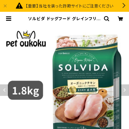
【重要】当社を装った詐欺サイトにご注意ください
ソルビダ ドッグフード グレインフリー
チキン 室内飼育成犬用 1.8kg 4562
312014459 | pet oukoku prem
ium