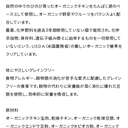
自然の中でのびのび育ったオーガニックチキンをたんぱく源のベ
ースとして使用し、オーガニック野菜やフルーツをバランスよく配
合しています。
農薬、化学肥料を過去3年間使用していない畑で栽培され、化学
添加物、保存料、遺伝子組み換えに由来するものを一切使用して
いないという、ＵＳＤＡ（米国農務省）の厳しいオーガニック基準を
クリアしています。
体にやさしいグレインフリー
食物アレルギー、穀物類の消化が苦手な愛犬に配慮したグレイン
フリーの食事です。穀物の代わりに栄養価が高く消化に優れた豆
類を使用し、効率的に栄養を吸収します。
原材料
オーガニックチキン生肉、乾燥チキン、オーガニック乾燥豆類、オ
ーガニックエンドウ豆粉、オーガニックタピオカ粉、オーガニック