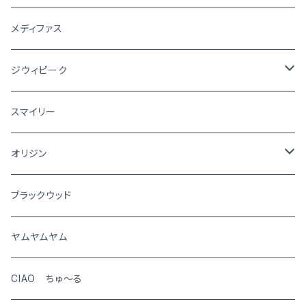
メディファス
ジウィピーク
犬
スマイリー
猫
オリジン
犬
ブラックウッド
猫
ヤムヤムヤム
CIAO ちゅ～る