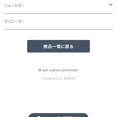
ニュートロ
シュプレモ
グリニーズ
犬用
ナチュラルチョイス
商品一覧に戻る
猫用
犬用
ワイルドレシピ
猫用
犬用
ウエットフード
© pet oukoku premium
Powered by
猫用
犬用
おやつ(猫用)
猫用
犬用
子犬用
猫用