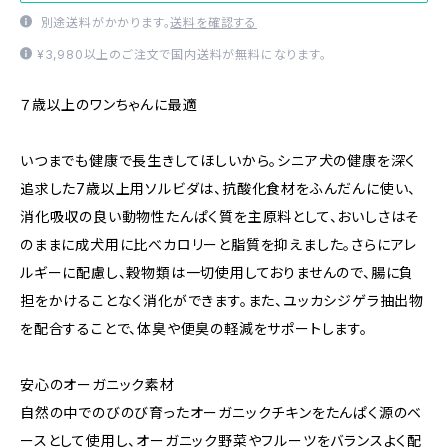
別途送料がかかります。
送料を確認する
¥3,980以上のご注文で国内送料が無料になります。
７歳以上のワンちゃんに最適
いつまでも健康で長生きしてほしいから。シニア犬の健康を深く
追求した7歳以上用ソルビダは、抗酸化食材をふんだんに使い、
消化吸収の良い動物性たんぱく質を主原料として、おいしさはそ
のままに成犬用に比べカロリーと脂質を抑えました。さらにアレ
ルギーに配慮し、穀物類は一切使用しておりませんので、腸に負
担をかけることなく消化ができます。また、ユッカシジゲラ抽出物
を配合することで、体臭や便臭の軽減をサポートします。
安心のオーガニック素材
自然の中でのびのび育ったオーガニックチキンをたんぱく源のベ
ースとして使用し、オーガニック野菜やフルーツをバランスよく配