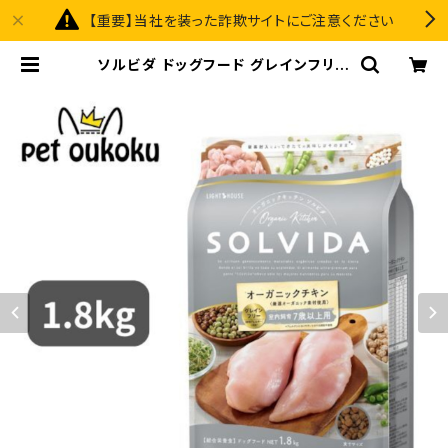
【重要】当社を装った詐欺サイトにご注意ください
ソルビダ ドッグフード グレインフリー
チキン 室内飼育７歳以上用 1.8kg 4
562312014527 | pet oukoku pr
emium