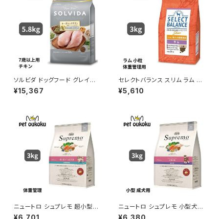
ソルビダ ドッグフード グレイン
セレクトバランス スリム ラム 小
フリー チキン 室内飼育7歳以上
粒 成犬用の体重管理用 3kg
¥15,367
¥5,610
用 5.8kg 4562312014541
ニュートロ シュプレモ 超小型
ニュートロ シュプレモ 小型犬
犬〜小型犬 体重管理用 3kg 4
成犬用 3kg 456235878178
¥6,701
¥6,380