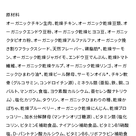
原材料
オーガニックチキン生肉、乾燥チキン、オーガニック乾燥豆類、オ
ーガニックエンドウ豆粉、オーガニック乾燥ヒヨコ豆、オーガニッ
クタピオカ粉、オーガニック乾燥アルファルファ、オーガニック挽
き割りフラックスシード、天然フレーバー、鶏脂肪*、乾燥サーモ
ン、オーガニック乾燥ジャガイモ、エンドウ豆でんぷん、乾燥トマト
繊維、オーガニック乾燥ケルプ、オーガニック乾燥リンゴ、オーガ
ニックひまわり油*、乾燥ビール酵母、サーモンオイル*、チキン軟
骨（グルコサミン、コンドロイチン源）、ミネラル類（亜鉛、鉄、銅、コ
バルト、マンガン、食塩、ヨウ素酸カルシウム、亜セレン酸ナトリウ
ム）、塩化カリウム、タウリン、オーガニックひまわりの種、乾燥か
ぼちゃ、乾燥ブルーベリー、オーガニック乾燥にんじん、乾燥ブロ
ッコリー、加水分解酵母（マンナンオリゴ糖源）、ビタミン類（塩化
コリン、ビタミンE補助食品、ナイアシン補助食品、ビタミンB1硝酸
塩、D-パントテン酸カルシウム、ビタミンB6、リボフラビン補助食