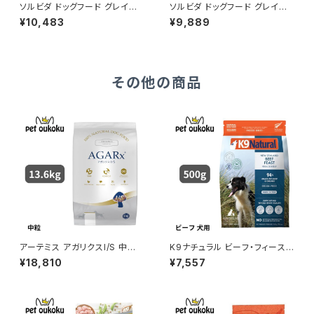
ソルビダ ドッグフード グレイン
ソルビダ ドッグフード グレイン
フリー チキン 室内飼育7歳以上
フリー チキン 室内飼育成犬用
¥10,483
¥9,889
用 3.6kg 4562312014534
3.6kg 4562312014466
その他の商品
アーテミス アガリクスI/S 中粒 1
K9ナチュラル ビーフ・フィースト
3.6kg
500g
¥18,810
¥7,557