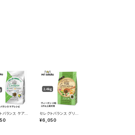
トバランス ケアレ
セレクトバランス グリー
ホワイトフィッシュ
ンレシピ ヴィーガン 小
050
¥6,050
腎臓・心臓の健康
粒 アダルト 1才以上 成
シピ 1才以上の
犬用 2.4kg 45418510
2.4kg ドッグフ
07337