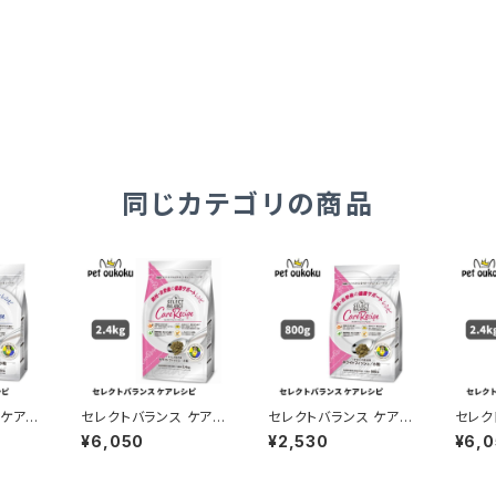
同じカテゴリの商品
 ケアレ
セレクトバランス ケアレ
セレクトバランス ケアレ
セレク
ッシュ
シピ ホワイトフィッシュ
シピ ホワイトフィッシュ
シピ 
¥6,050
¥2,530
¥6,
ートレ
小粒 避妊・去勢後の健
小粒 避妊・去勢後の健
小粒 
成犬用
康サポートレシピ 1才以
康サポートレシピ 1才以
維持レ
ド 45
上の成犬用 2.4kg ドッ
上の成犬用 800g ドッ
成犬用 