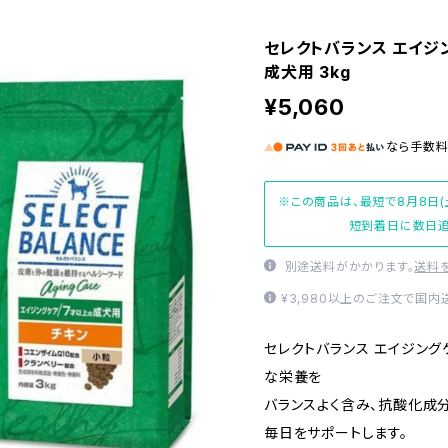
セレクトバランス エイジ
成犬用 3kg
¥5,060
なら
手数
※この商品は、最短で8月8日(
短到着日に数日追
別途送料がかかります。
送料
¥3,980以上のご注文で国
セレクトバランス エイジング
な栄養を
バランスよく含み、抗酸化成
毎日をサポートします。