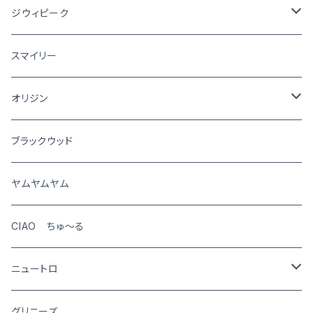
ジウィピーク
犬
スマイリー
猫
オリジン
犬
ブラックウッド
猫
ヤムヤムヤム
CIAO ちゅ～る
ニュートロ
シュプレモ
グリニーズ