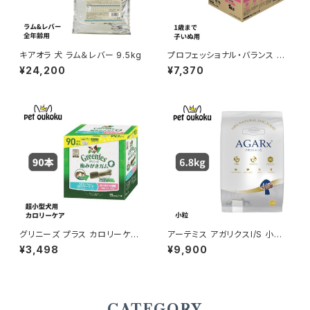
キアオラ 犬 ラム＆レバー 9.5kg
プロフェッショナル・バランス １
歳まで 子いぬ用 6ｋｇ
¥24,200
¥7,370
グリニーズ プラス カロリーケア
アーテミス アガリクスI/S 小粒
超小型犬用 ミニ 1.3〜4kg 90
6.8kg
¥3,498
¥9,900
本入り 4902397845959
CATEGORY