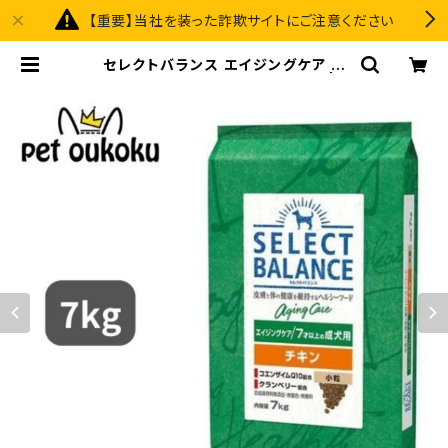
【重要】当社を装った詐欺サイトにご注意ください
セレクトバランス エイジングケア チ
キン 小粒 ７才以上の成犬用 7kg | p
et oukoku premium