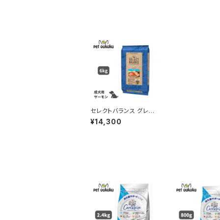
セレクトバランス グレイ
ンフリー アダルト サー
¥14,300
モン 小粒 1歳以上の成
犬用 6kg