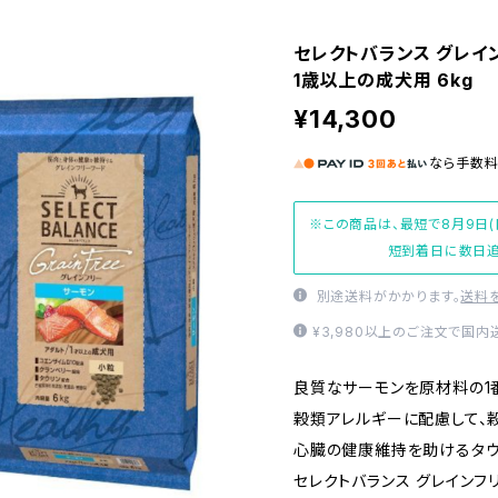
セレクトバランス グレイン
1歳以上の成犬用 6kg
¥14,300
なら
手数
※この商品は、最短で8月9日(
短到着日に数日追
別途送料がかかります。
送料
¥3,980以上のご注文で国
良質なサーモンを原材料の1
穀類アレルギーに配慮して、
心臓の健康維持を助けるタウ
セレクトバランス グレインフリ