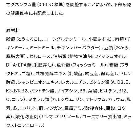
マグネシウム量（0.10%：標準）を調整することによって、下部尿路
の健康維持にも配慮しました。
原材料
穀類（とうもろこし、コーングルテンミール、小麦ふすま）、肉類（チ
キンミール、ミートミール、チキンレバーパウダー）、豆類（おから、
脱脂大豆）、セルロース、油脂類（動物性油脂、フィッシュオイル：
DHA・EPA源、米胚芽油）、魚介類（フィッシュミール）、糖類（フラ
クトオリゴ糖）、共棲発酵エキス（乳酸菌、納豆菌、酵母菌）、セレン
酵母、シャンピニオンエキス、L-カルニチン、ビタミン類（A、D3、E、
K3、B1、B2、パントテン酸、ナイアシン、B6、葉酸、ビオチン、B12、
C、コリン）、ミネラル類（カルシウム、リン、ナトリウム、カリウム、塩
素、鉄、コバルト、銅、マンガン、亜鉛アミノ酸複合体、亜鉛、ヨウ
素）、酸化防止剤（ガンマ-オリザノール、ローズマリー抽出物、ミッ
クストコフェロール）