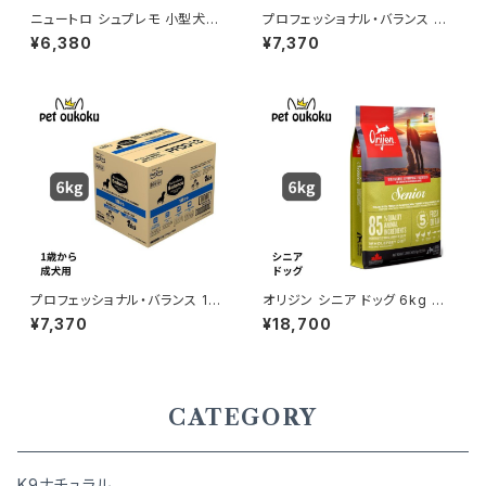
ニュートロ シュプレモ 小型犬
プロフェッショナル・バランス 超
成犬用 3kg 456235878178
小粒 1歳から成犬用 体重管理4.
¥6,380
¥7,370
0
8kg
プロフェッショナル・バランス 1歳
オリジン シニア ドッグ 6kg 正
から成犬用 6kg
規品
¥7,370
¥18,700
CATEGORY
K9ナチュラル