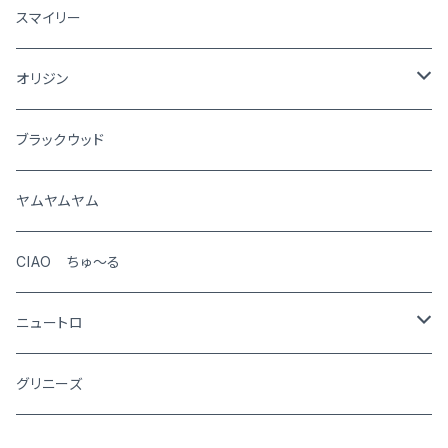
犬
スマイリー
猫
オリジン
犬
ブラックウッド
猫
ヤムヤムヤム
CIAO ちゅ～る
ニュートロ
シュプレモ
グリニーズ
犬用
ナチュラルチョイス