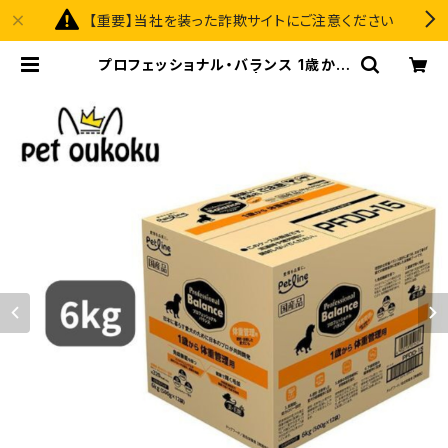
【重要】当社を装った詐欺サイトにご注意ください
プロフェッショナル・バランス 1歳から
成犬用 体重管理 6kg | pet oukok
u premium