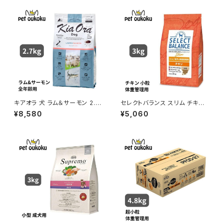
キアオラ 犬 ラム＆サーモン 2.7
セレクトバランス スリム チキン
kg
小粒 成犬用の体重管理用 3kg
¥8,580
¥5,060