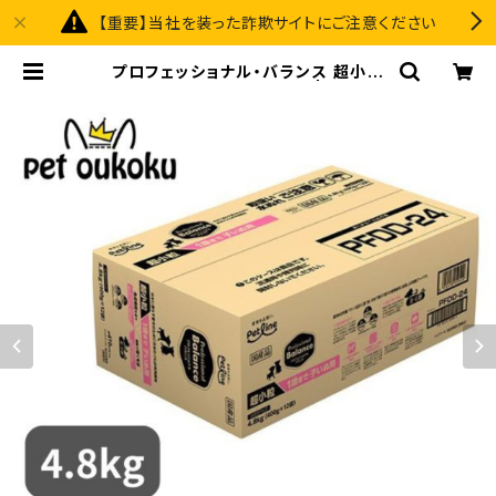
【重要】当社を装った詐欺サイトにご注意ください
プロフェッショナル・バランス 超小粒
１歳まで 子いぬ用 4.8ｋｇ | pet ou
koku premium