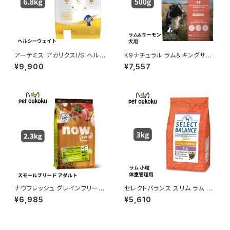
アーテミス アガリクスI/S ヘル
K9ナチュラル ラム＆キングサー
シーウェイト 小粒 6.8kg
モン・フィースト 500g
¥9,900
¥7,557
ナウフレッシュ グレインフリー
セレクトバランス スリム ラム 小
スモールブリード アダルト 2.3k
粒 成犬用の体重管理用 3kg
¥6,985
¥5,610
g 4573160559016