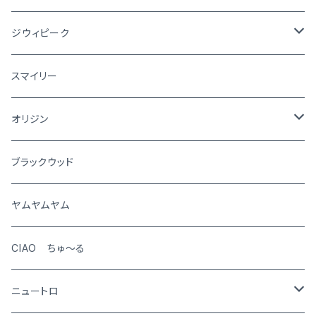
ジウィピーク
犬
スマイリー
猫
オリジン
犬
ブラックウッド
猫
ヤムヤムヤム
CIAO ちゅ～る
ニュートロ