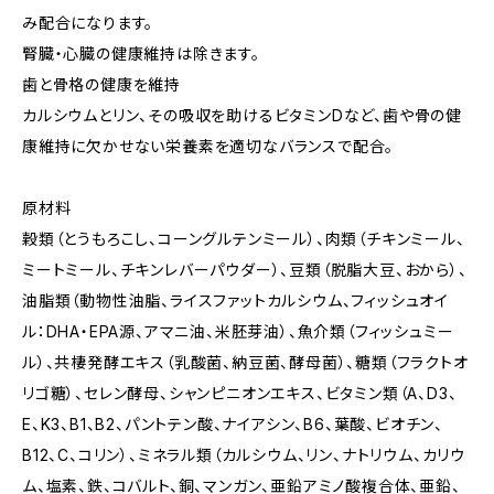
み配合になります。
腎臓・心臓の健康維持は除きます。
歯と骨格の健康を維持
カルシウムとリン、その吸収を助けるビタミンDなど、歯や骨の健
康維持に欠かせない栄養素を適切なバランスで配合。
原材料
穀類（とうもろこし、コーングルテンミール）、肉類（チキンミール、
ミートミール、チキンレバーパウダー）、豆類（脱脂大豆、おから）、
油脂類（動物性油脂、ライスファットカルシウム、フィッシュオイ
ル：DHA・EPA源、アマニ油、米胚芽油）、魚介類（フィッシュミー
ル）、共棲発酵エキス（乳酸菌、納豆菌、酵母菌）、糖類（フラクトオ
リゴ糖）、セレン酵母、シャンピニオンエキス、ビタミン類（A、D3、
E、K3、B1、B2、パントテン酸、ナイアシン、B6、葉酸、ビオチン、
B12、C、コリン）、ミネラル類（カルシウム、リン、ナトリウム、カリウ
ム、塩素、鉄、コバルト、銅、マンガン、亜鉛アミノ酸複合体、亜鉛、