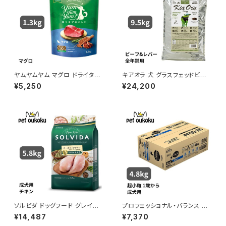
ヤムヤムヤム マグロ ドライタイ
キアオラ 犬 グラスフェッドビー
プ 1.3kg yum yum yum ! 45
フ＆レバー 9.5kg
¥5,250
¥24,200
71245859372
ソルビダ ドッグフード グレイン
プロフェッショナル・バランス 超
フリー チキン 室内飼育成犬用
小粒 1歳から成犬用 4.8kg
¥14,487
¥7,370
5.8kg 4562312014473