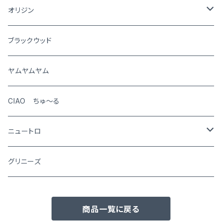
猫
オリジン
犬
ブラックウッド
猫
ヤムヤムヤム
CIAO ちゅ～る
ニュートロ
シュプレモ
グリニーズ
犬用
ナチュラルチョイス
商品一覧に戻る
猫用
犬用
ワイルドレシピ