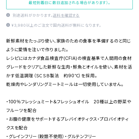
最短到着日に数日追加される場合があります）。
別途送料がかかります。
送料を確認する
¥3,980以上のご注文で国内送料が無料になります。
新鮮素材をたっぷり使い、家族のための食事を準備するのと同じ
ように愛情を注いで作りました。
レシピにはカナダ食品検査庁(CFIA)の検査基準で人間用の食材
グレードをクリアした新鮮な生肉・鮮魚とオイルを使い、素材を活
かす低温調理（ＳＣＳＢ製法 約90℃）を採用。
乾燥肉やレンダリングミートミールは一切使用していません。
・100％フレッシュミート＆フレッシュオイル 20種以上の野菜や
フルーツを配合
・お腹の健康をサポートするプレバイオティクス・プロバイオティ
クスを配合
・グレインフリー（穀類不使用）・グルテンフリー