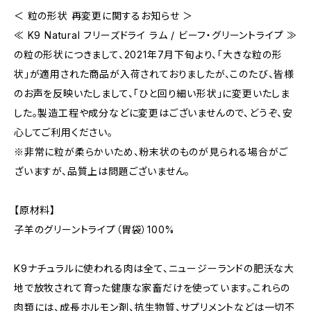
＜ 粒の形状 再変更に関するお知らせ ＞
≪ K9 Natural フリーズドライ ラム / ビーフ・グリーントライプ ≫
の粒の形状につきまして、2021年7月下旬より、「大きな粒の形
状」が適用された商品が入荷されておりましたが、このたび、皆様
のお声を反映いたしまして、「ひと回り細い形状」に変更いたしま
した。製造工程や成分などに変更はございませんので、どうぞ、安
心してご利用ください。
※非常に粒が柔らかいため、粉末状のものが見られる場合がご
ざいますが、品質上は問題ございません。
【原材料】
子羊のグリーントライプ（胃袋）100%
K9ナチュラルに使われる肉は全て、ニュージーランドの肥沃な大
地で放牧されて育った健康な家畜だけを使っています。これらの
肉類には、成長ホルモン剤、抗生物質、サプリメントなどは一切不