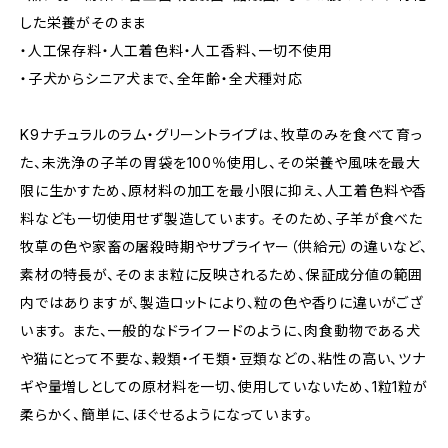
した栄養がそのまま
・人工保存料・人工着色料・人工香料、一切不使用
・子犬からシニア犬まで､全年齢・全犬種対応
K9ナチュラルのラム・グリーントライプは、牧草のみを食べて育っ
た、未洗浄の子羊の胃袋を100％使用し、その栄養や風味を最大
限に生かすため、原材料の加工を最小限に抑え、人工着色料や香
料なども一切使用せず製造しています。 そのため、子羊が食べた
牧草の色や家畜の屠殺時期やサプライヤー（供給元）の違いなど、
素材の特長が、そのまま粒に反映されるため、保証成分値の範囲
内ではありますが、製造ロットにより、粒の色や香りに違いがござ
います。 また、一般的なドライフードのように、肉食動物である犬
や猫にとって不要な、穀類・イモ類・豆類などの、粘性の高い、ツナ
ギや量増しとしての原材料を一切、使用していないため、1粒1粒が
柔らかく、簡単に、ほぐせるようになっています。