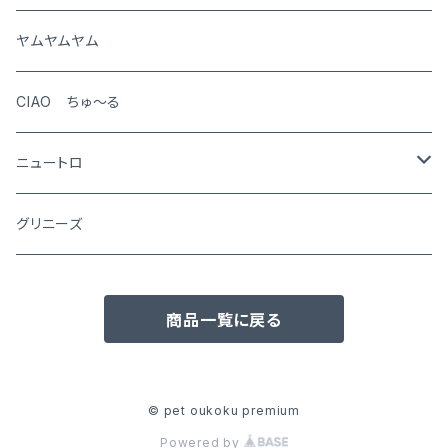
猫
ヤムヤムヤム
CIAO ちゅ～る
ニュートロ
シュプレモ
グリニーズ
犬用
ナチュラルチョイス
商品一覧に戻る
猫用
犬用
ワイルドレシピ
猫用
犬用
ウエットフード
© pet oukoku premium
Powered by