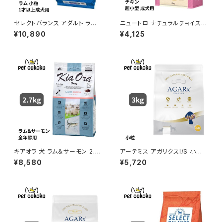
セレクトバランス アダルト ラム
ニュートロ ナチュラルチョイス
小粒 １才以上の成犬用 7kg
チキン＆玄米 超小型犬用 成犬
¥10,890
¥4,125
用 2kg 4562358780097
キアオラ 犬 ラム＆サーモン 2.7
アーテミス アガリクスI/S 小粒
kg
3kg 8133690054908
¥8,580
¥5,720