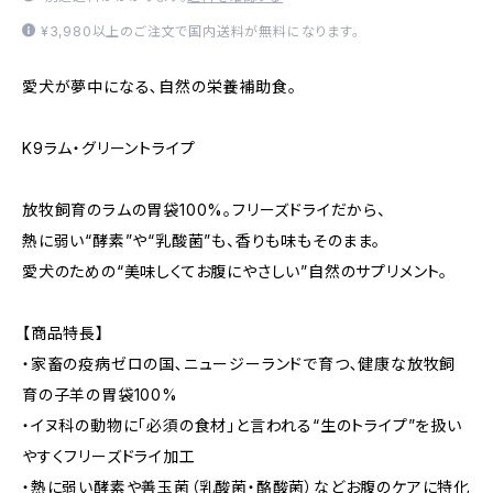
¥3,980以上のご注文で国内送料が無料になります。
愛犬が夢中になる､自然の栄養補助食。
K9ラム・グリーントライプ
放牧飼育のラムの胃袋100%。フリーズドライだから、
熱に弱い“酵素”や“乳酸菌”も、香りも味もそのまま。
愛犬のための“美味しくてお腹にやさしい”自然のサプリメント。
【商品特長】
・家畜の疫病ゼロの国､ニュージーランドで育つ､健康な放牧飼
育の子羊の胃袋100%
・イヌ科の動物に「必須の食材」と言われる“生のトライプ”を扱い
やすくフリーズドライ加工
・熱に弱い酵素や善玉菌（乳酸菌・酪酸菌）などお腹のケアに特化