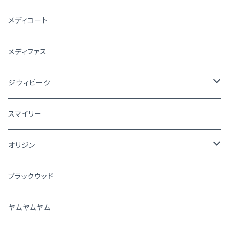
メディコート
メディファス
ジウィピーク
犬
スマイリー
猫
オリジン
犬
ブラックウッド
猫
ヤムヤムヤム