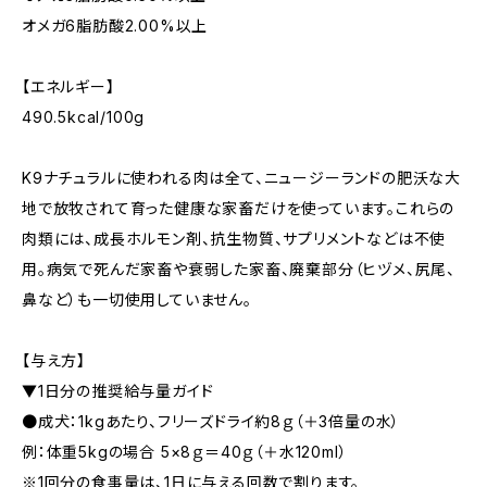
オメガ6脂肪酸2.00%以上
【エネルギー】
490.5kcal/100g
K9ナチュラルに使われる肉は全て、ニュージーランドの肥沃な大
地で放牧されて育った健康な家畜だけを使っています。これらの
肉類には、成長ホルモン剤、抗生物質、サプリメントなどは不使
用。病気で死んだ家畜や衰弱した家畜、廃棄部分（ヒヅメ、尻尾、
鼻など）も一切使用していません。
【与え方】
▼1日分の推奨給与量ガイド
●成犬：1kgあたり、フリーズドライ約8ｇ（＋3倍量の水）
例：体重5kgの場合 5×8ｇ＝40ｇ（＋水120ml）
※1回分の食事量は、1日に与える回数で割ります。