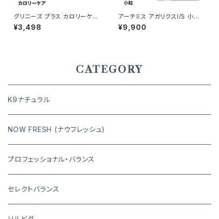
グリニーズ プラス カロリーケア
アーテミス アガリクスI/S 小粒
超小型犬用 ミニ 1.3〜4kg 90
6.8kg
¥3,498
¥9,900
本入り 4902397845959
CATEGORY
K9ナチュラル
NOW FRESH (ナウフレッシュ)
プロフェッショナル・バランス
セレクトバランス
ソルビダ