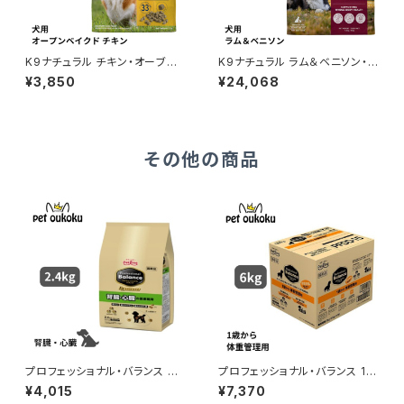
K9ナチュラル チキン・オーブン
K9ナチュラル ラム＆ベニソン・フ
ベイクド 1kg 942103637326
ィースト 1.8kg
¥3,850
¥24,068
4
その他の商品
プロフェッショナル・バランス エ
プロフェッショナル・バランス 1歳
クストラケア 腎臓・心臓の健康
から成犬用 体重管理 6kg
¥4,015
¥7,370
維持 2.4kg 4902418001777