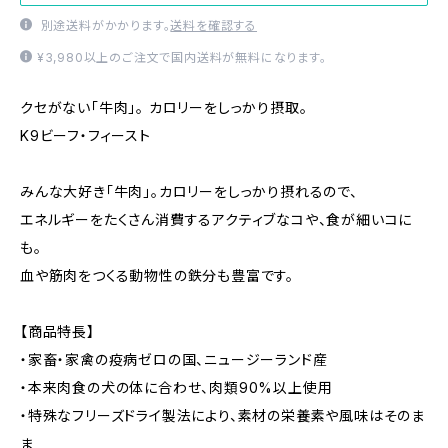
別途送料がかかります。
送料を確認する
¥3,980以上のご注文で国内送料が無料になります。
クセがない「牛肉」。 カロリーをしっかり摂取。
K9ビーフ・フィースト
みんな大好き「牛肉」。カロリーをしっかり摂れるので、
エネルギーをたくさん消費するアクティブなコや、食が細いコに
も。
血や筋肉をつくる動物性の鉄分も豊富です。
【商品特長】
・家畜・家禽の疫病ゼロの国、ニュージーランド産
・本来肉食の犬の体に合わせ、肉類90%以上使用
・特殊なフリーズドライ製法により、素材の栄養素や風味はそのま
ま