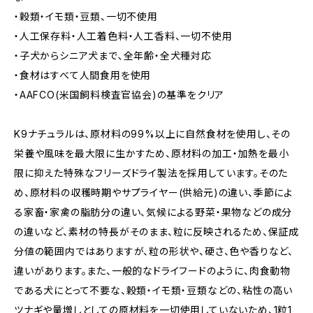
・穀類・イモ類・豆類、一切不使用
・人工保存料・人工着色料・人工香料、一切不使用
・子犬からシニア犬まで､全年齢・全犬種対応
・食材はすべて人間食用を使用
・AAFCO(米国飼料検査官協会)の基準をクリア
K9ナチュラルは、原材料の99%以上に自然食材を使用し、その
栄養や風味を最大限に生かすため、原材料の加工・加熱を最小
限に抑えた特殊なフリーズドライ製法を採用しています。そのた
め、原材料の収穫時期やサプライヤー(供給元)の違い、季節によ
る家畜・家禽の脂肪分の違い、気候による野菜・果物などの成分
の違いなど、素材の特長がそのまま、粒に反映されるため、保証成
分値の範囲内ではありますが、粒の形状や、硬さ、色や香りなど、
違いがあります。また、一般的なドライフードのように、肉食動物
である犬にとって不要な、穀類・イモ類・豆類などの、粘性の高い
ツナギや量増しとしての原材料を一切使用していないため、1粒1