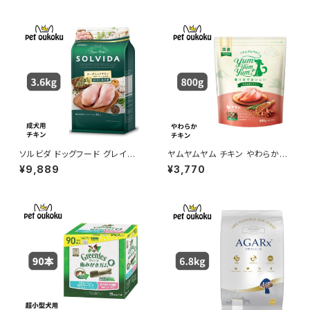
ソルビダ ドッグフード グレイン
ヤムヤムヤム チキン やわらかド
フリー チキン 室内飼育成犬用
ライタイプ 800g yum yum yu
¥9,889
¥3,770
3.6kg 4562312014466
m ! 4571245859341