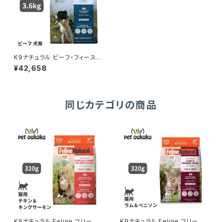
K9ナチュラル ビーフ・フィースト
3.6kg
¥42,658
同じカテゴリの商品
K9ナチュラル Feline フリーズ
K9ナチュラル Feline フリーズ