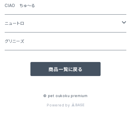
CIAO ちゅ～る
ニュートロ
シュプレモ
グリニーズ
犬用
ナチュラルチョイス
商品一覧に戻る
猫用
犬用
ワイルドレシピ
猫用
犬用
ウエットフード
© pet oukoku premium
Powered by
猫用
犬用
おやつ(猫用)
猫用
犬用