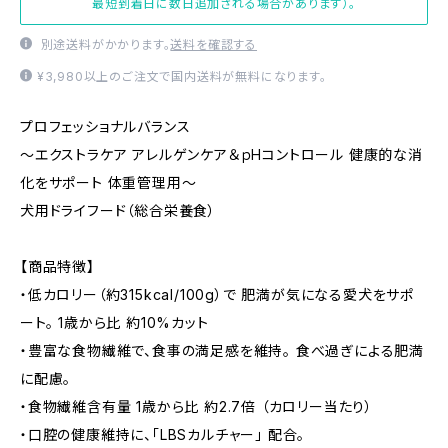
最短到着日に数日追加される場合があります）。
別途送料がかかります。
送料を確認する
¥3,980以上のご注文で国内送料が無料になります。
プロフェッショナルバランス
～エクストラケア アレルゲンケア＆ｐHコントロール 健康的な消
化をサポート 体重管理用～
犬用ドライフード（総合栄養食）
【商品特徴】
・低カロリー（約315kcal/100g）で 肥満が気になる愛犬をサポ
ート。 1歳から比 約10%カット
・豊富な食物繊維で、食事の満足感を維持。 食べ過ぎによる肥満
に配慮。
・食物繊維含有量 1歳から比 約2.7倍 （カロリー当たり）
・口腔の健康維持に、「LBSカルチャー」 配合。