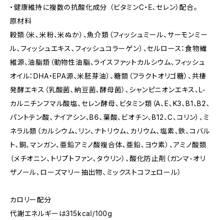
・健康維持に複数の抗酸化成分 （ビタミンC・E、セレン）配合。
原材料
穀類（米、米粉、米ぬか）、魚介類（フィッシュミール、サーモンミー
ル、フィッシュエキス、フィッシュコラーゲン）、セルロース：食物繊
維源、油脂類（動物性油脂、ライスファットカルシウム、フィッシュ
オイル：DHA・EPA源、米胚芽油）、糖類（フラクトオリゴ糖）、共棲
発酵エキス（乳酸菌、納豆菌、酵母菌）、シャンピニオンエキス、L-
カルニチンフマル酸塩、セレン酵母、ビタミン類（A、E、K3、B1、B2、
パントテン酸、ナイアシン、B6、葉酸、ビオチン、B12、C、コリン）、ミ
ネラル類（カルシウム、リン、ナトリウム、カリウム、塩素、鉄、コバル
ト、銅、マンガン、亜鉛アミノ酸複合体、亜鉛、ヨウ素）、アミノ酸類
（メチオニン、トリプトファン、タウリン）、酸化防止剤（ガンマ-オリ
ザノール、ローズマリー抽出物、ミックストコフェロール）
カロリー配分
代謝エネルギーは315kcal/100g