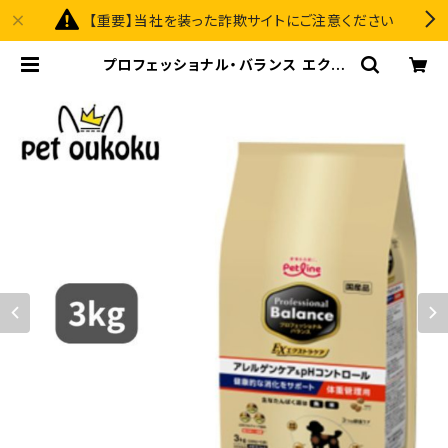
【重要】当社を装った詐欺サイトにご注意ください
プロフェッショナル・バランス エクス
トラケア アレルゲンケア＆ｐHコント
ロール 健康的な消化をサポート 体重
管理用 3kg | pet oukoku premi
um