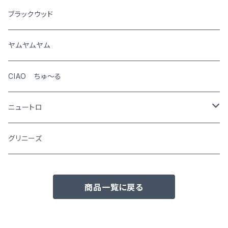
犬
ブラックウッド
猫
ヤムヤムヤム
CIAO ちゅ～る
ニュートロ
シュプレモ
グリニーズ
犬用
ナチュラルチョイス
商品一覧に戻る
猫用
犬用
ワイルドレシピ
猫用