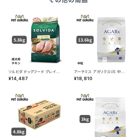
その他の商品
ソルビダ ドッグフード グレイン
アーテミス アガリクスI/S 中粒 1
フリー チキン 室内飼育成犬用
3.6kg
¥14,487
¥18,810
5.8kg 4562312014473