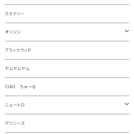
犬
スマイリー
猫
オリジン
犬
ブラックウッド
猫
ヤムヤムヤム
CIAO ちゅ～る
ニュートロ
シュプレモ
グリニーズ