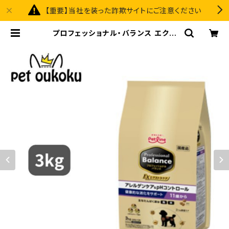
【重要】当社を装った詐欺サイトにご注意ください
プロフェッショナル・バランス エクス
トラケア アレルゲンケア＆ｐHコント
ロール 健康的な消化をサポート 11歳
から 3kg | pet oukoku premium