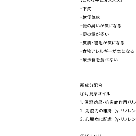
【こんな子にオススメ】
・下痢
・軟便気味
・便の臭いが気になる
・便の量が多い
・皮膚・被毛が気になる
・食物アレルギーが気になる
・療法食を食べない
新成分配合
①月見草オイル
1. 保湿効果・抗炎症作用（リ
2. 免疫力の維持 （γ-リノレン
3. 心臓病に配慮 （γ-リノレン