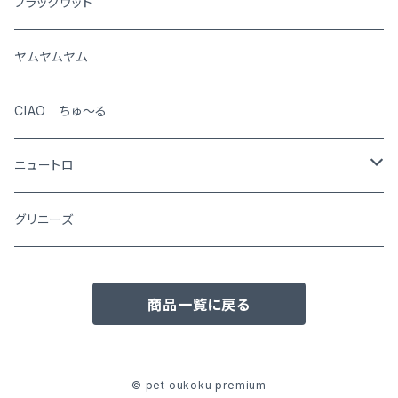
犬
ブラックウッド
猫
ヤムヤムヤム
CIAO ちゅ～る
ニュートロ
シュプレモ
グリニーズ
犬用
ナチュラルチョイス
商品一覧に戻る
猫用
犬用
ワイルドレシピ
猫用
犬用
ウエットフード
© pet oukoku premium