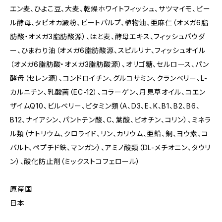
エン麦、ひよこ豆、大麦、乾燥ホワイトフィッシュ、サツマイモ、ビー
ル酵母、タピオカ澱粉、ビートパルプ、植物油、亜麻仁（オメガ6脂
肪酸・オメガ3脂肪酸源）、はと麦、酵母エキス、フィッシュパウダ
ー、ひまわり油（オメガ6脂肪酸源、スピルリナ、フィッシュオイル
（オメガ6脂肪酸・オメガ3脂肪酸源）、オリゴ糖、セルロース、パン
酵母（セレン源）、コンドロイチン、グルコサミン、クランベリー、L-
カルニチン、乳酸菌（EC-12）、コラーゲン、月見草オイル、コエン
ザイムQ10、ビルベリー、ビタミン類（A、D3、E、K、B1、B2、B6、
B12、ナイアシン、パントテン酸、C、葉酸、ビオチン、コリン）、ミネラ
ル類（ナトリウム、クロライド、リン、カリウム、亜鉛、銅、ヨウ素、コ
バルト、ペプチド鉄、マンガン）、アミノ酸類（DL-メチオニン、タウリ
ン）、酸化防止剤（ミックストコフェロール）
原産国
日本