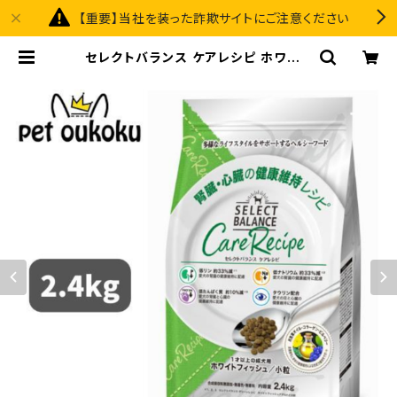
【重要】当社を装った詐欺サイトにご注意ください
セレクトバランス ケアレシピ ホワイト
フィッシュ 小粒 腎臓・心臓の健康維持
レシピ 1才以上の成犬用 2.4kg ドッ
グフード 4541851004336 | pet
oukoku premium