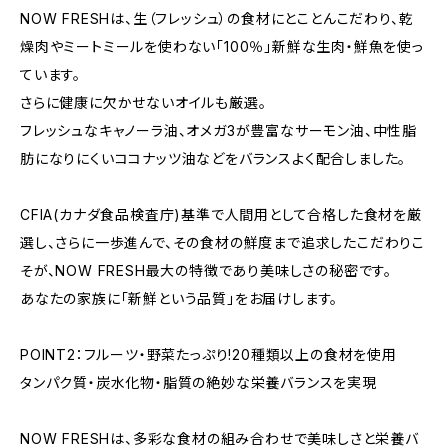
NOW FRESHは、生（フレッシュ）の食材にとことんこだわり、乾
燥肉やミートミールを使わない「100％」新鮮な生肉・鮮魚を使っ
ています。
さらに健康に欠かせないオイルも厳選。
フレッシュなキャノーラ油、オメガ3が豊富なサーモン油、中性脂
肪になりにくいココナッツ油などをバランスよく配合しました。
CFIA(カナダ食品検査庁)基準で人間用として合格した食材を厳
選し、さらに一歩進んで、その食材の鮮度まで追求したこだわりこ
そが、NOW FRESH最大の特徴であり美味しさの秘密です。
あなたの家族に「新鮮という品質」をお届けします。
POINT2：フルーツ・野菜たっぷり!20種類以上の食材を使用
タンパク質・炭水化物・脂質の絶妙な栄養バランスを実現
NOW FRESHは、多彩な食材の組み合わせで美味しさと栄養バ