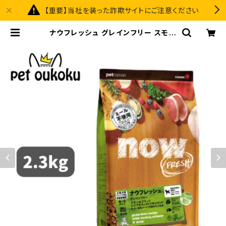
【重要】当社を装った詐欺サイトにご注意ください
ナウフレッシュ グレインフリー スモー
ルブリード シニア＆ウェイトマネジメ
ント 2.3kg 4573160559030 | p
et oukoku premium