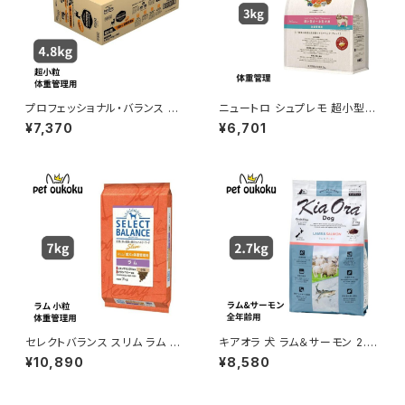
プロフェッショナル・バランス 超
ニュートロ シュプレモ 超小型
小粒 1歳から成犬用 体重管理4.
犬〜小型犬 体重管理用 3kg 4
¥7,370
¥6,701
8kg
562358781865
セレクトバランス スリム ラム 小
キアオラ 犬 ラム＆サーモン 2.7
粒 成犬の体重管理用 7kg
kg
¥10,890
¥8,580