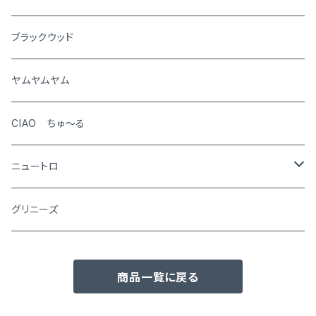
犬
ブラックウッド
猫
ヤムヤムヤム
CIAO ちゅ～る
ニュートロ
シュプレモ
グリニーズ
犬用
ナチュラルチョイス
商品一覧に戻る
猫用
犬用
ワイルドレシピ